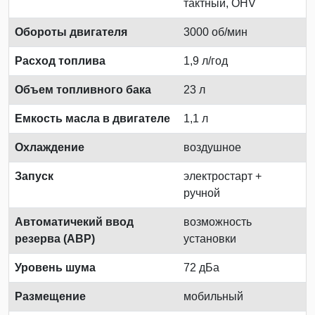
тактный, OHV
Обороты двигателя
3000 об/мин
Расход топлива
1,9 л/год
Объем топливного бака
23 л
Емкость масла в двигателе
1,1 л
Охлаждение
воздушное
Запуск
электростарт +
ручной
Автоматичекий ввод
возможность
резерва (АВР)
установки
Уровень шума
72 дБа
Размещение
мобильный