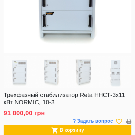
Трехфазный стабилизатор Reta ННСТ-3х11
кВт NORMIC, 10-3
91 800,00 грн
favorite_border
? Задать вопрос

В корзину