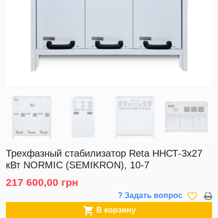
Трехфазный стабилизатор Reta ННСТ-3х27
кВт NORMIC (SEMIKRON), 10-7
217 600,00 грн
favorite_border
? Задать вопрос

В корзину