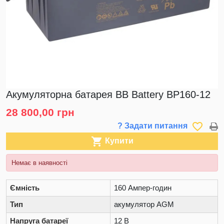
Акумуляторна батарея BB Battery BP160-12
28 800,00 грн
favorite_border
? Задати питання

Купити
Немає в наявності
Ємність
160 Ампер-годин
Тип
акумулятор AGM
Напруга батареї
12 В