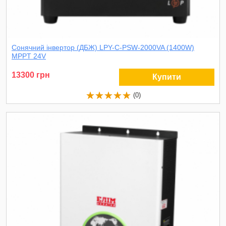
Сонячний інвертор (ДБЖ) LPY-C-PSW-2000VA (1400W)
MPPT 24V
13300 грн
Купити
(0)