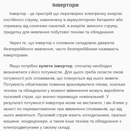
Інвертори
Інвертор - це пристрій що перетворює електричну енергію
постійного струму, накопичену в акумуляторних батареях або
отриману від сонячних панелей, в енергію змінного струму,
придатну для живлення побутової техніки та обладнання.
Через те, що інвертор є головною складовою джерела
безперебійного живлення, часто безперебійники називають
інверторами.
Якщо потрібно
купити інвертор
, спочатку необхідно
визначитися з його потужністю. Для цього треба скласти пікові
потужності усіх споживачів, що планується від нього живити.
Потужність обов'язково повинна враховуватися пікова, оскільки
техніка та обладнання у момент ввімкнення можуть виробляти
пусковий струм, що значно перевищує номінальний. У
результаті потужності інвертора може не вистачити, і він йтиме у
захист по перевантаженню при ввімкненні споживачів, що від
нього живляться. Пусковий струм мають холодильники, пральні
машини, кондиціонери, а також інша техніка та обладнання з
електродвигунами у своєму складі.