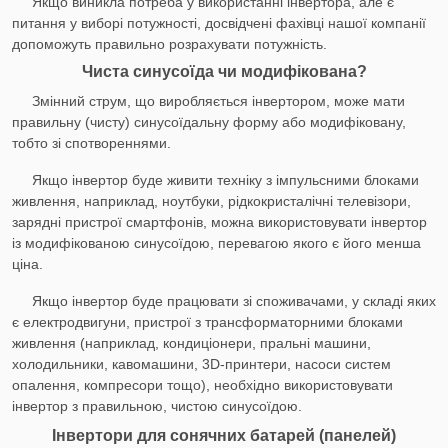
Якщо виникла потреба у використанні інвертора, але є
питання у виборі потужності, досвідчені фахівці нашої компанії
допоможуть правильно розрахувати потужність.
Чиста синусоїда чи модифікована?
Змінний струм, що виробляється інвертором, може мати
правильну (чисту) синусоїдальну форму або модифіковану,
тобто зі спотвореннями.
Якщо інвертор буде живити техніку з імпульсними блоками
живлення, наприклад, ноутбуки, рідкокристалічні телевізори,
зарядні пристрої смартфонів, можна використовувати інвертор
із модифікованою синусоїдою, перевагою якого є його менша
ціна.
Якщо інвертор буде працювати зі споживачами, у складі яких
є електродвигуни, пристрої з трансформаторними блоками
живлення (наприклад, кондиціонери, пральні машини,
холодильники, кавомашини, 3D-принтери, насоси систем
опалення, компресори тощо), необхідно використовувати
інвертор з правильною, чистою синусоїдою.
Інвертори для сонячних батарей (панелей)