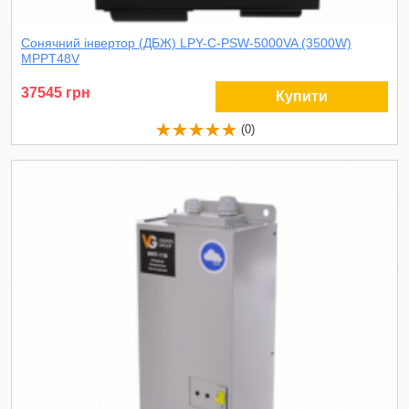
Сонячний інвертор (ДБЖ) LPY-C-PSW-5000VA (3500W)
MPPT48V
37545 грн
Купити
(0)