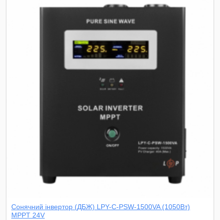
Сонячний інвертор (ДБЖ) LPY-С-PSW-1500VA (1050Вт)
MPPT 24V