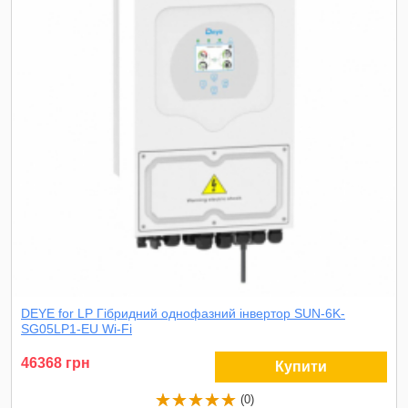
DEYE for LP Гібридний однофазний інвертор SUN-6K-
SG05LP1-EU Wi-Fi
46368 грн
Купити
(0)