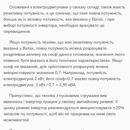
Споживачі з електродвигунами у своєму складі, також мають
реактивну потужність, а це означає, що їхня повна потужність,
більша за їх активну потужність, яка вказана у Ватах, і при
виборі потужності інвертора, необхідно врахувати це
перевищення.
Якщо потужність техніки, що має реактивну потужність,
вказана у Ватах, повну потужність можна розрахувати,
розділивши активну на сосф даного споживача, значення якого
повинно бути вказано в його технічних характеристиках. Якщо
cosф не вказаний, для орієнтовного розрахунку можна
використовувати значення 0,7. Наприклад, потужність
електродвигуна 2 кВт, його cosф=0,7 маємо повну потужність
електродвигуна: 2 кВт / 0,7 = 2,85 кВА.
Припустимо, що техніка з пусковими струмами вже
ввімкнена і інвертор працює у своєму звичайному режимі. У
цьому режимі інвертор рекомендується використовувати з 20%
запасом по потужності, щоб він не працював на межі своїх
можливостей.