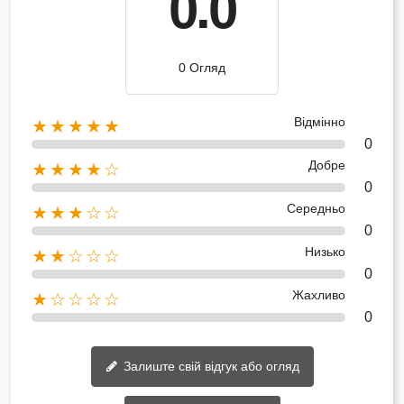
0.0
0 Огляд
Відмінно
★★★★★
0
Добре
★★★★☆
0
Середньо
★★★☆☆
0
Низько
★★☆☆☆
0
Жахливо
★☆☆☆☆
0
Залиште свій відгук або огляд