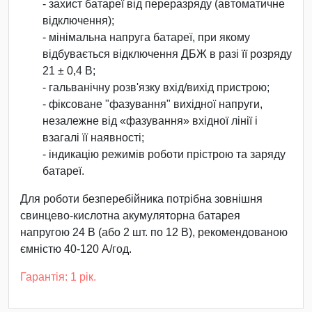
- захист батареї від переразряду (автоматичне
відключення);
- мінімальна напруга батареї, при якому
відбувається відключення ДБЖ в разі її розряду
21 ± 0,4 В;
- гальванічну розв'язку вхід/вихід пристрою;
- фіксоване "фазування" вихідної напруги,
незалежне від «фазування» вхідної лінії і
взагалі її наявності;
- індикацію режимів роботи прістрою та заряду
батареї.
Для роботи безперебійника потрібна зовнішня
свинцево-кислотна акумуляторна батарея
напругою 24 В (або 2 шт. по 12 В), рекомендованою
ємністю 40-120 А/год.
Гарантія: 1 рік.