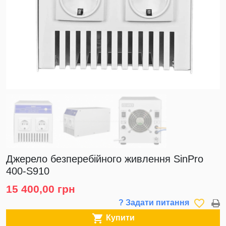
Джерело безперебійного живлення SinPro
400-S910
15 400,00 грн
favorite_border
? Задати питання

Купити