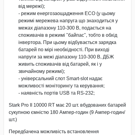
від мережі);
- режим енергозаощадження ECO (у цьому
режимі мережева напруга що знаходиться у
межах діапазону 110-300 В, подається на
споживачів в режимі "байпас", тобто в обхід
інвертора. При цьому відбуваєтьcя зарядка
батарей по мірі необхідності. При виході
напруги за межі діапазону 110-300 В, ДБЖ
живить споживачів від батарей, як і у
звичайному режимі);
- універсальний слот Smart-slot надає
можливості моніторингу та керування;
- наявність портів USB та RS-232;
Stark Pro II 10000 RT має 20 шт. вбудованих батарей
сукупною ємністю 180 Ампер-годин (9 Ампер-годин/
шт.)
Передбачена можливість встановлення