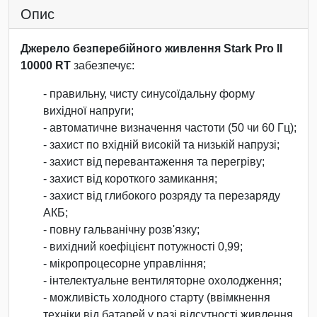
Опис
Джерело безперебійного живлення Stark Pro II
10000 RT
забезпечує:
- правильну, чисту синусоїдальну форму
вихідної напруги;
- автоматичне визначення частоти (50 чи 60 Гц);
- захист по вхідній високій та низькій напрузі;
- захист від перевантаження та перегріву;
- захист від короткого замикання;
- захист від глибокого розряду та перезаряду
АКБ;
- повну гальванічну розв'язку;
- вихідний коефіцієнт потужності 0,99;
- мікропроцесорне управління;
- інтелектуальне вентиляторне охолодження;
- можливість холодного старту (ввімкнення
техніки від батарей у разі відсутності живлення