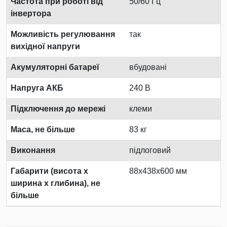
Частота при роботі від
50/60 Гц
інвертора
Можливість регулювання
так
вихідної напруги
Акумуляторні батареї
вбудовані
Напруга АКБ
240 В
Підключення до мережі
клеми
Маса, не більше
83 кг
Виконання
підлоговий
Габарити (висота х
88x438x600 мм
ширина х глибина), не
більше