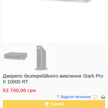
Джерело безперебійного живлення Stark Pro
II 10000 RT
53 700,00 грн
favorite_border
? Задати питання

Купити