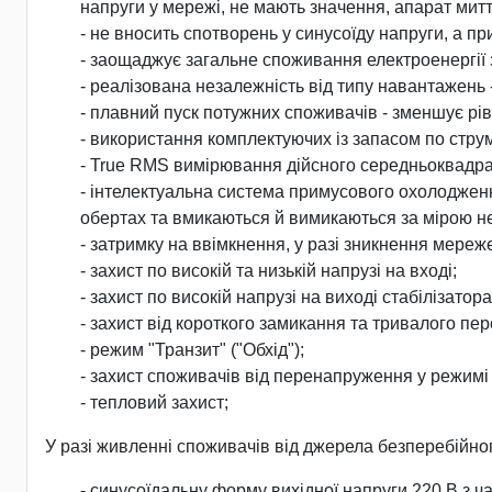
напруги у мережі, не мають значення, апарат митт
- не вносить спотворень у синусоїду напруги, а пр
- заощаджує загальне споживання електроенергії 
- реалізована незалежність від типу навантажень
- плавний пуск потужних споживачів - зменшує рів
- використання комплектуючих із запасом по струм
- True RMS вимірювання дійсного середньоквадра
- інтелектуальна система примусового охолодженн
обертах та вмикаються й вимикаються за мірою не
- затримку на ввімкнення, у разі зникнення мере
- захист по високій та низькій напрузі на вході;
- захист по високій напрузі на виході стабілізатора
- захист від короткого замикання та тривалого пе
- режим "Транзит" ("Обхід");
- захист споживачів від перенапруження у режимі "
- тепловий захист;
У разі живленні споживачів від джерела безперебійног
- синусоїдальну форму вихідної напруги 220 В з ч