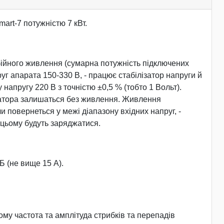
art-7 потужністю 7 кВт.
бійного живлення (сумарна потужність підключених
г апарата 150-330 В, - працює стабілізатор напруги й
напругу 220 В з точністю ±0,5 % (тобто 1 Вольт).
лізатора залишаться без живлення. Живлення
 повернеться у межі діапазону вхідних напруг, -
 цьому будуть заряджатися.
Б (не вище 15 А).
ьому частота та амплітуда стрибків та перепадів