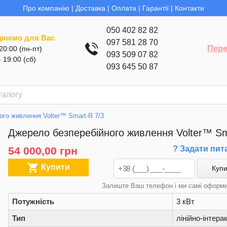
Про компанію
|
Доставка
|
Оплата
|
Гарантії
|
Контакти
050 402 82 82
цюємо для Вас
097 581 28 70
Пере
 20:00 (пн-пт)
093 509 07 82
- 19:00 (сб)
093 645 50 87
ого живлення Volter™ Smart-R 7/3
Джерело безперебійного живлення Volter™ Sm
? Задати пит
54 000,00 грн

Купити
Купи
Залиште Ваш телефон і ми самі оформ
Потужність
3 кВт
Тип
лінійно-інтера