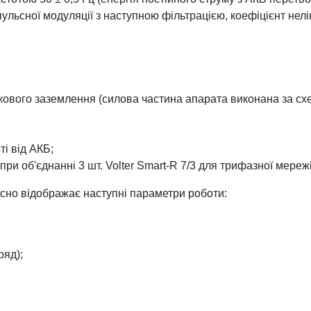
ульсної модуляції з наступною фільтрацією, коефіцієнт нел
зкового заземлення (силова частина апарата виконана за с
ті від АКБ;
ри об'єднанні 3 шт. Volter Smart-R 7/3 для трифазної мережі
асно відображає наступні параметри роботи:
ряд);