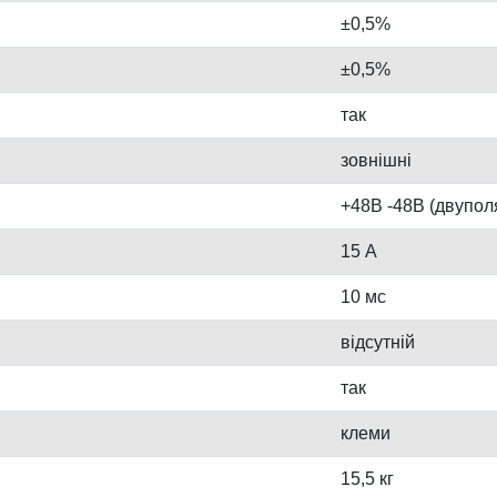
±0,5%
±0,5%
так
зовнішні
+48В -48В (двупол
15 А
10 мс
відсутній
так
клеми
15,5 кг