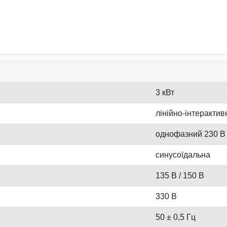
3 кВт
лінійно-інтерактивн
однофазний 230 В
синусоїдальна
135 В / 150 В
330 В
50 ± 0,5 Гц