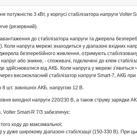
потужністю 3 кВт, у корпусі стабілізатора напруги Volter Sm
rve (резервний).
 навантаження до стабілізатора напруги та джерела безпере
 Коли напруга мережі знаходиться у діапазоні вхідних напру
 і джерела безперебійного живлення, отримують стабілізовану 
 напруг або зникне, - споживачі, підключені до клем стабі
е здійснюватися від АКБ. Коли напруга у мережі з'явиться чи
через висококласний стабілізатор напруги Smart-7, АКБ при
 8 шт. зовнішніх АКБ, напругою 12 В.
ня вихідної напруги 220/230 В, а також струму зарядки АК
 Volter Smart-R 7/3 забезпечує:
стого ходу до максимальної;
ді у дуже широкому діапазоні стабілізації (150-330 В). При ц