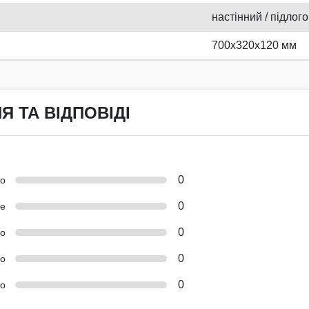
настінний / підлог
700х320х120 мм
Я ТА ВІДПОВІДІ
0
но
0
е
0
о
0
ко
0
о