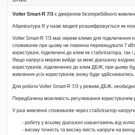
Volter Smart-R 7/3
є джерелом безперебійного живлення 
Абревіатура R у назві моделі розшифровується як rese
Volter Smart-R 7/3 має окремі клеми для підключення
споживачів при цьому не повинна перевищувати 7 кВт).
користувачі, підключені до клем як стабілізатора, так
Якщо напруга мережі вийде за межі діапазону вхідних
користувачів, підключених до клем ДБЖ, при цьому буд
живлення усіх користувачів знову буде здійснюватись 
Для роботи Volter Smart-R 7/3 у режимі ДБЖ, необхідно
Передбачена можливість регулювання користувачем рів
У разі живленні споживачів через стабілізатор напруги,
- роботу у всьому діапазоні навантажень від холо
- високу точність та високу якість напруги на вихо