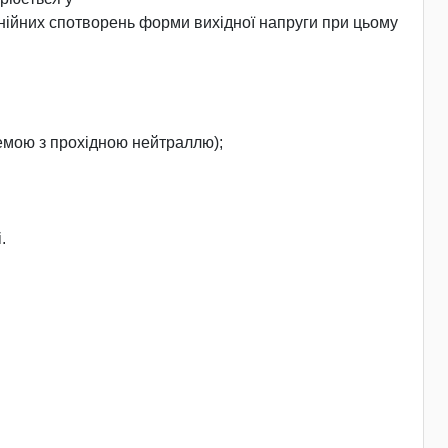
інійних спотворень форми вихідної напруги при цьому
хемою з прохідною нейтраллю);
.