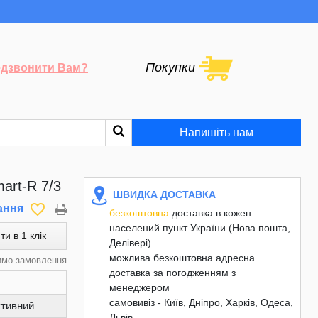
Покупки
дзвонити Вам?
Напишіть нам
art-R 7/3
ШВИДКА ДОСТАВКА
favorite_border
ання
безкоштовна
доставка в кожен
населений пункт України (Нова пошта,
ти в 1 клік
Делівері)
можлива безкоштовна адресна
имо замовлення
доставка за погодженням з
менеджером
самовивіз - Київ, Дніпро, Харків, Одеса,
ктивний
Львів