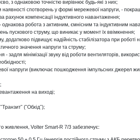
єво, з однаковою точністю вирівнює будь-які з них;
и наявності спотворень у формі мережевої напруги, - покращу
за рахунок компенсації індуктивного навантаження;
 - однакова робота з активним, ємнісним та індуктивним нав
ень пускового струму, що виникає у момент їх ввімкнення;
у, додатково підвищує надійність стабілізатора при роботі
тичного значення напруги та струму;
я - задля мінімізації звуку від роботи вентиляторів, вико
обхідності;
жевої напруги (виключає пошкодження імпульсних джерел жи
;
ревантаження на виході;
Транзит" ("Обхід");
о живлення, Volter Smart-R 7/3 забезпечує:
астотою 50 ± 0,5 Гц (енергія постійного струму з АКБ перетв