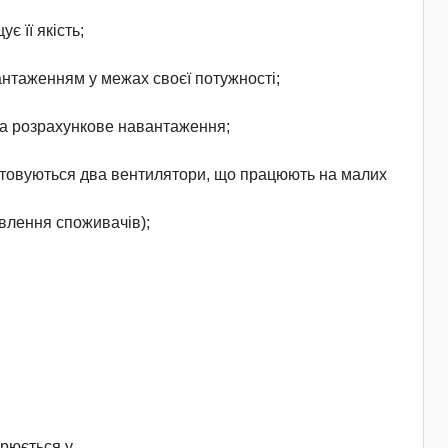
є її якість;
антаженням у межах своєї потужності;
 на розрахункове навантаження;
ристовуються два вентилятори, що працюють на малих
влення споживачів);
орюється у