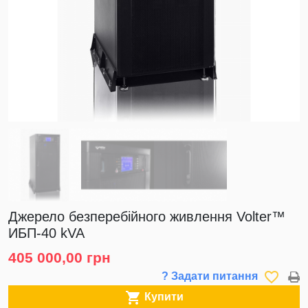
Джерело безперебійного живлення Volter™
ИБП-40 kVA
405 000,00 грн
favorite_border
? Задати питання

Купити