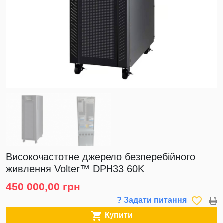
Високочастотне джерело безперебійного
живлення Volter™ DPH33 60K
450 000,00 грн
favorite_border
? Задати питання

Купити