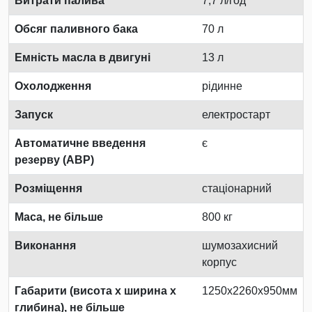
Витрати палива
7,7 л/год
Обсяг паливного бака
70 л
Емність масла в двигуні
13 л
Охолодження
рідинне
Запуск
електростарт
Автоматичне введення
є
резерву (АВР)
Розміщення
стаціонарний
Маса, не більше
800 кг
Виконання
шумозахисний
корпус
Габарити (висота х ширина х
1250х2260х950мм
глибина), не більше