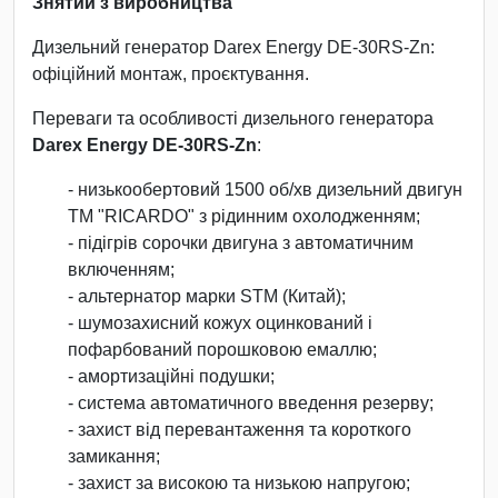
Знятий з виробництва
Дизельний генератор Darex Energy DE-30RS-Zn:
офіційний монтаж, проєктування.
Переваги та особливості дизельного генератора
Darex Energy DE-30RS-Zn
:
- низькообертовий 1500 об/хв дизельний двигун
ТМ "RICARDO" з рідинним охолодженням;
- підігрів сорочки двигуна з автоматичним
включенням;
- альтернатор марки STM (Китай);
- шумозахисний кожух оцинкований і
пофарбований порошковою емаллю;
- амортизаційні подушки;
- система автоматичного введення резерву;
- захист від перевантаження та короткого
замикання;
- захист за високою та низькою напругою;