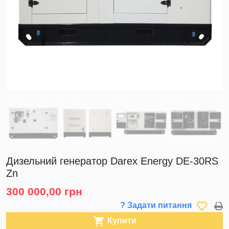
Дизельний генератор Darex Energy DE-30RS
Zn
300 000,00 грн
favorite_border
? Задати питання

Купити