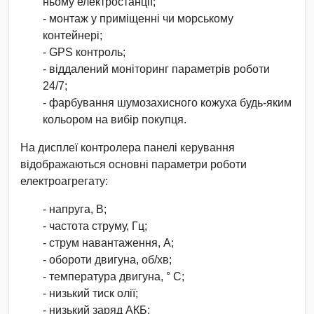
ньому електростанції;
- монтаж у приміщенні чи морському
контейнері;
- GPS контроль;
- віддалений моніторинг параметрів роботи
24/7;
- фарбування шумозахисного кожуха будь-яким
кольором на вибір покупця.
На дисплеї контролера панелі керування
відображаються основні параметри роботи
електроагрегату:
- напруга, В;
- частота струму, Гц;
- струм навантаження, А;
- обороти двигуна, об/хв;
- температура двигуна, ° С;
- низький тиск олії;
- низький заряд АКБ;