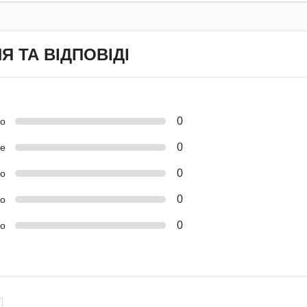
Я ТА ВІДПОВІДІ
0
но
0
е
0
о
0
ко
0
о