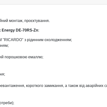
йний монтаж, проєктування.
x Energy DE-70RS-Zn
:
ТМ "RICARDO" з рідинним охолодженням;
нням;
ний порошковою емаллю;
ня;
евантаження, короткого замикання, а також від аварійних си
отреби);