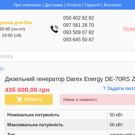
Про компанію
|
Доставка
|
Оплата
|
Гарантії
|
Контакти
050 402 82 82
цюємо для Вас
097 581 28 70
Пере
 20:00 (пн-пт)
093 509 07 82
- 19:00 (сб)
093 645 50 87
 Zn
Дизельний генератор Darex Energy DE-70RS 
? Задати пит
435 000,00 грн

Купити
Немає в наявності
Номінальна потужність
50 кВт
Максимальна потужність
56 кВт
Тип
дизельний г