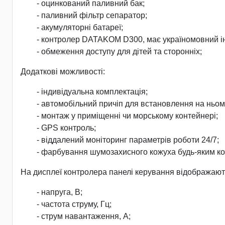
- оцинкований паливний бак;
- паливний фільтр сепаратор;
- акумуляторні батареї;
- контролер DATAKOM D300, має україномовний і
- обмеження доступу для дітей та сторонніх;
Додаткові можливості:
- індивідуальна комплектація;
- автомобільний причіп для встановлення на ньому
- монтаж у приміщенні чи морському контейнері;
- GPS контроль;
- віддалений моніторинг параметрів роботи 24/7;
- фарбування шумозахисного кожуха будь-яким ко
На дисплеї контролера панелі керування відображают
- напруга, В;
- частота струму, Гц;
- струм навантаження, А;