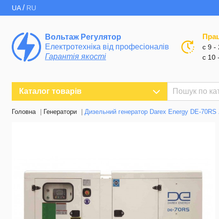
/
UA
RU
Пра
Вольтаж Регулятор
Електротехніка від професіоналів
с 9 -
Гарантія якості
с 10 
Каталог товарів
Головна
Генератори
Дизельний генератор Darex Energy DE-70RS