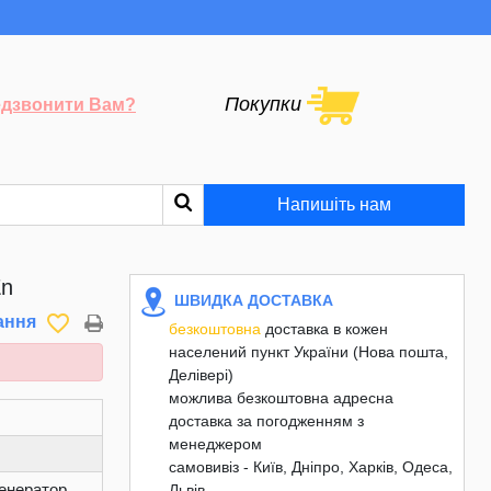
Покупки
дзвонити Вам?
Напишіть нам
Zn
ШВИДКА ДОСТАВКА
favorite_border
ання
безкоштовна
доставка в кожен
населений пункт України (Нова пошта,
Делівері)
можлива безкоштовна адресна
доставка за погодженням з
менеджером
самовивіз - Київ, Дніпро, Харків, Одеса,
енератор
Львів