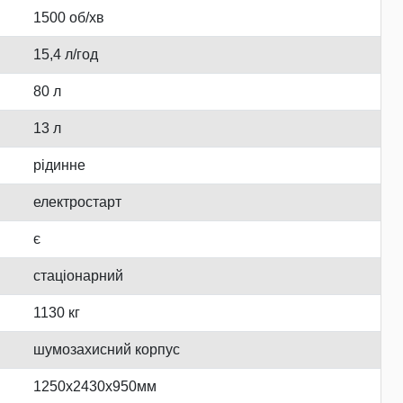
1500 об/хв
15,4 л/год
80 л
13 л
рідинне
електростарт
є
стаціонарний
1130 кг
шумозахисний корпус
1250х2430х950мм