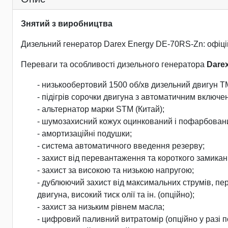
Знятий з виробництва
Дизельний генератор Darex Energy DE-70RS-Zn: офіці
Переваги та особливості дизельного генератора
Dare
- низькообертовий 1500 об/хв дизельний двигун 
- підігрів сорочки двигуна з автоматичним включе
- альтернатор марки STM (Китай);
- шумозахисний кожух оцинкований і пофарбова
- амортизаційні подушки;
- система автоматичного введення резерву;
- захист від перевантаження та короткого замикан
- захист за високою та низькою напругою;
- дублюючий захист від максимальних струмів, пер
двигуна, високий тиск олії та ін. (опційно);
- захист за низьким рівнем масла;
- цифровий паливний витратомір (опційно у разі п