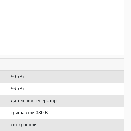
50 кВт
56 кВт
дизельний генератор
трифазний 380 В
синхронний