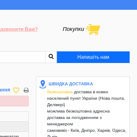
Покупки
дзвонити Вам?
Напишіть нам
ШВИДКА ДОСТАВКА
favorite_border
ання
безкоштовна
доставка в кожен
населений пункт України (Нова пошта,
Делівері)
можлива безкоштовна адресна
доставка за погодженням з
менеджером
самовивіз - Київ, Дніпро, Харків, Одеса,
енератор
Львів