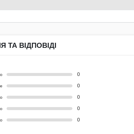
Я ТА ВІДПОВІДІ
0
но
0
е
0
о
0
ко
0
о