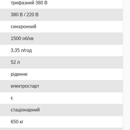
трифазний 380 В
380 В / 220 В
синхронний
1500 об/хв
3,35 л/год
52 л
рідинне
електростарт
є
стаціонарний
650 кг