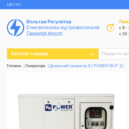
/
UA
RU
Пра
Вольтаж Регулятор
Електротехніка від професіоналів
с 9 -
Гарантія якості
с 10 
Каталог товарів
Головна
Генератори
Дизельний генератор KJ POWER 5KJT 12