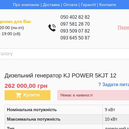
Про компанію
|
Доставка
|
Оплата
|
Гарантії
|
Контакти
050 402 82 82
цюємо для Вас
097 581 28 70
Пере
 20:00 (пн-пт)
093 509 07 82
- 19:00 (сб)
093 645 50 87
Дизельний генератор KJ POWER 5KJT 12
? Задати пит
262 000,00 грн

Купити
Немає в наявності
Номінальна потужність
9 кВт
Максимальна потужність
10 кВт
Тип
дизельний г