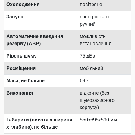
Охолодження
повітряне
Запуск
електростарт +
ручний
Автоматичне введення
можливість
резерву (АВР)
встановлення
Рівень шуму
75 дБа
Розміщення
мобільний
Маса, не більше
69 кг
Виконання
відкрите (без
шумозахисного
корпусу)
Габарити (висота х ширина
550х695х530 мм
х глибина), не більше