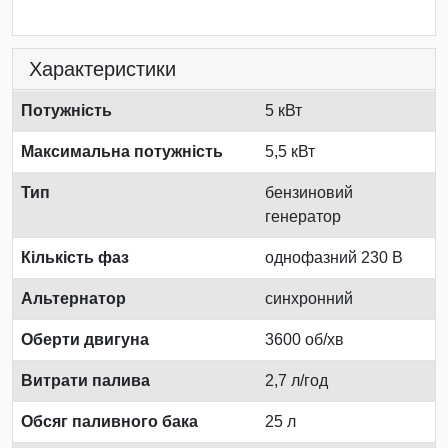
Характеристики
Потужність
5 кВт
Максимальна потужність
5,5 кВт
Тип
бензиновий
генератор
Кількість фаз
однофазний 230 В
Альтернатор
синхронний
Оберти двигуна
3600 об/хв
Витрати палива
2,7 л/год
Обсяг паливного бака
25 л