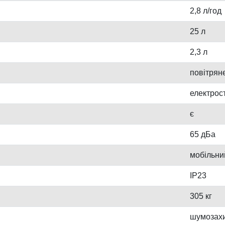
2,8 л/год
25 л
2,3 л
повітрян
електрос
є
65 дБа
мобільни
IP23
305 кг
шумозахи