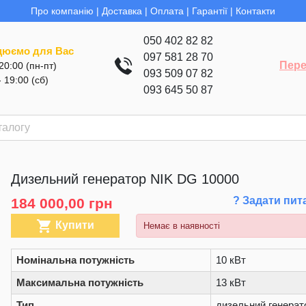
Про компанію
|
Доставка
|
Оплата
|
Гарантії
|
Контакти
050 402 82 82
цюємо для Вас
097 581 28 70
Пере
 20:00 (пн-пт)
093 509 07 82
- 19:00 (сб)
093 645 50 87
Дизельний генератор NIK DG 10000
? Задати пит
184 000,00 грн

Купити
Немає в наявності
Номінальна потужність
10 кВт
Максимальна потужність
13 кВт
Тип
дизельний генерат