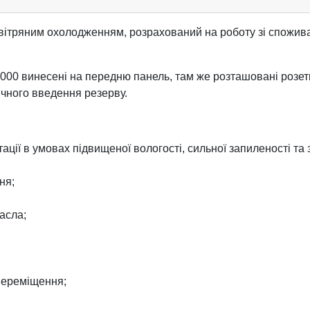
вітряним охолодженням, розрахований на роботу зі спожива
000 винесені на передню панель, там же розташовані розет
чного введення резерву.
ції в умовах підвищеної вологості, сильної запиленості та
ня;
асла;
 переміщення;