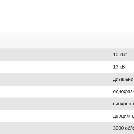
10 кВт
13 кВт
дизельни
однофазн
синхрон
двоцилін
3000 об/