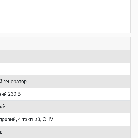
й генератор
ий 230 В
ний
дровий, 4-тактний, OHV
хв