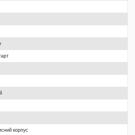
е
тарт
й
сний корпус