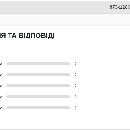
870х128
Я ТА ВІДПОВІДІ
0
но
0
е
0
о
0
ко
0
о