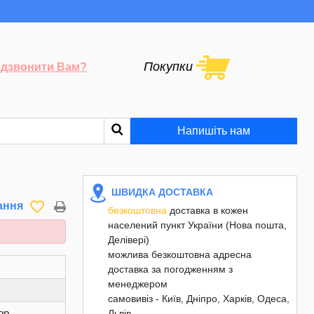
Покупки
дзвонити Вам?
Напишіть нам
ШВИДКА ДОСТАВКА
favorite_border
ання
безкоштовна
доставка в кожен
населений пункт України (Нова пошта,
Делівері)
можлива безкоштовна адресна
доставка за погодженням з
менеджером
самовивіз - Київ, Дніпро, Харків, Одеса,
ор
Львів