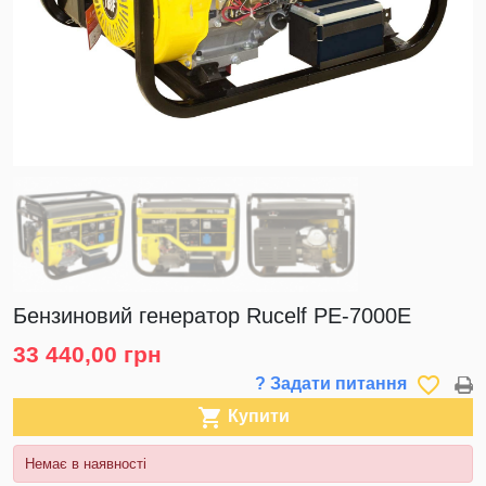
Бензиновий генератор Rucelf PE-7000Е
33 440,00 грн
favorite_border
? Задати питання

Купити
Немає в наявності