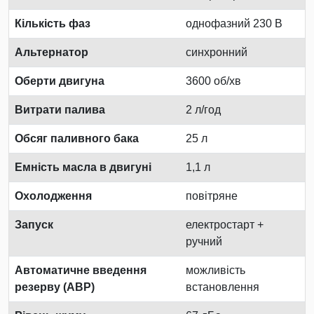
Кількість фаз
однофазний 230 В
Альтернатор
синхронний
Оберти двигуна
3600 об/хв
Витрати палива
2 л/год
Обсяг паливного бака
25 л
Емність масла в двигуні
1,1 л
Охолодження
повітряне
Запуск
електростарт +
ручний
Автоматичне введення
можливість
резерву (АВР)
встановлення