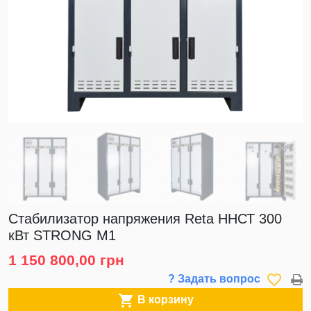
Стабилизатор напряжения Reta ННСТ 300
кВт STRONG M1
1 150 800,00 грн
favorite_border
? Задать вопрос

В корзину