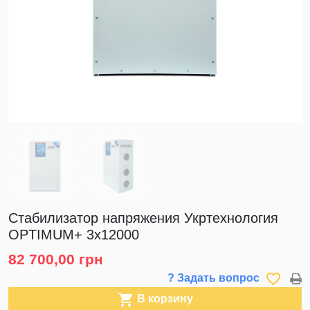
Стабилизатор напряжения Укртехнология
OPTIMUM+ 3х12000
82 700,00 грн
favorite_border
? Задать вопрос

В корзину