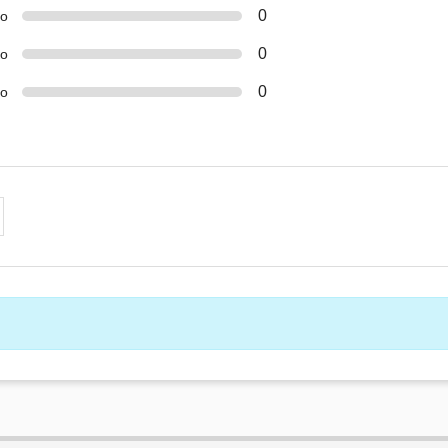
0
о
0
ко
0
о