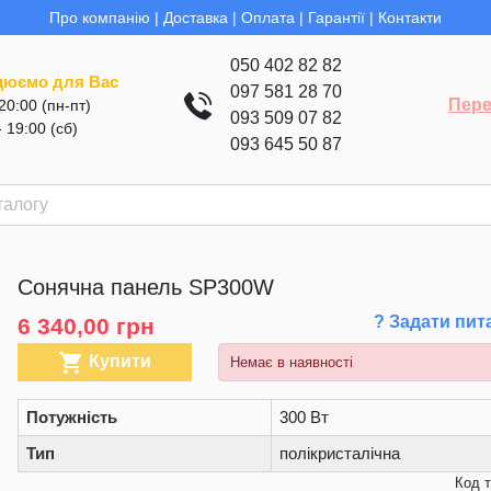
Про компанію
|
Доставка
|
Оплата
|
Гарантії
|
Контакти
050 402 82 82
цюємо для Вас
097 581 28 70
Пере
 20:00 (пн-пт)
093 509 07 82
- 19:00 (сб)
093 645 50 87
Cонячна панель SP300W
? Задати пит
6 340,00 грн

Купити
Немає в наявності
Потужність
300 Вт
Тип
полікристалічна
Код 