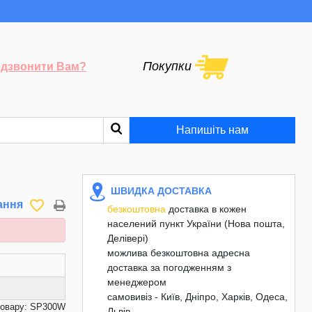
Покупки
дзвонити Вам?
Напишіть нам
ШВИДКА ДОСТАВКА
favorite_border
ання
безкоштовна
доставка в кожен
населений пункт України (Нова пошта,
Делівері)
можлива безкоштовна адресна
доставка за погодженням з
менеджером
самовивіз - Київ, Дніпро, Харків, Одеса,
товару: SP300W
Львів