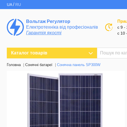
/
UA
RU
Пра
Вольтаж Регулятор
Електротехніка від професіоналів
с 9 -
Гарантія якості
с 10 
Каталог товарів
Головна
Cонячні батареї
Cонячна панель SP300W