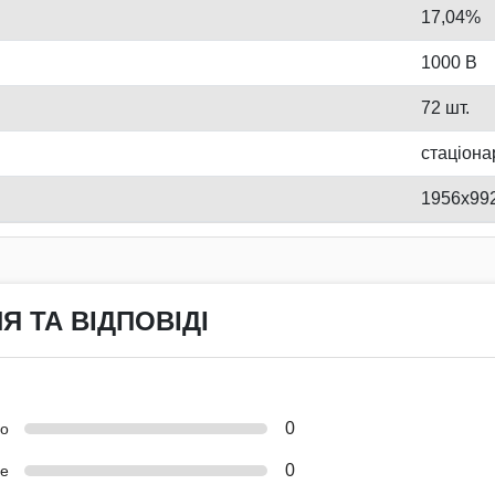
17,04%
1000 В
72 шт.
стаціона
1956x99
Я ТА ВІДПОВІДІ
0
но
0
е