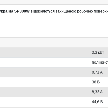
Україна SP300W
відрізняється захищеною робочею поверхне
0,3 кВт
полікрис
8,71 A
36 В
8,33 A
44,6 В