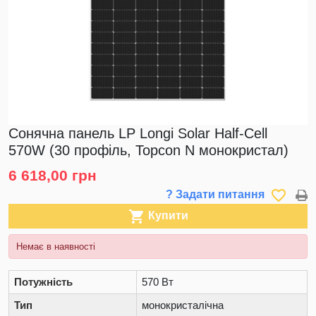
Cонячна панель LP Longi Solar Half-Cell
570W (30 профіль, Topcon N монокристал)
6 618,00 грн
favorite_border
? Задати питання

Купити
Немає в наявності
Потужність
570 Вт
Тип
монокристалічна