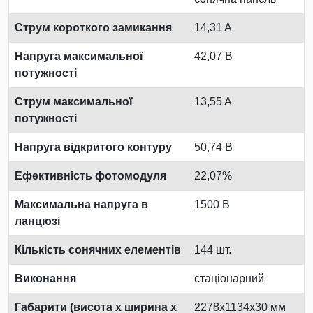
Струм короткого замикання
14,31 A
Напруга максимальної
42,07 В
потужності
Струм максимальної
13,55 A
потужності
Напруга відкритого контуру
50,74 В
Ефективність фотомодуля
22,07%
Максимальна напруга в
1500 В
ланцюзі
Кількість сонячних елементів
144 шт.
Виконання
стаціонарний
Габарити (висота х ширина х
2278x1134x30 мм