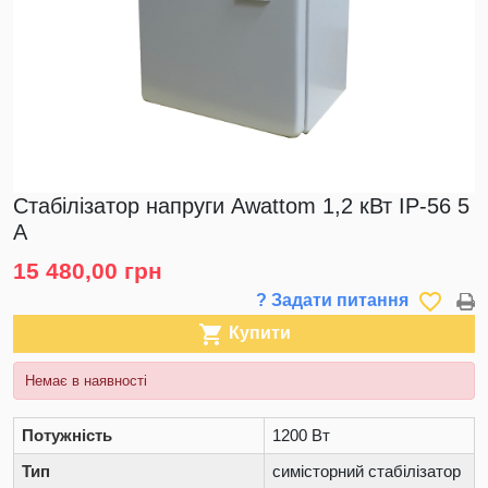
Стабілізатор напруги Awattom 1,2 кВт IP-56 5
А
15 480,00 грн
favorite_border
? Задати питання

Купити
Немає в наявності
Потужність
1200 Вт
Тип
симісторний стабілізатор