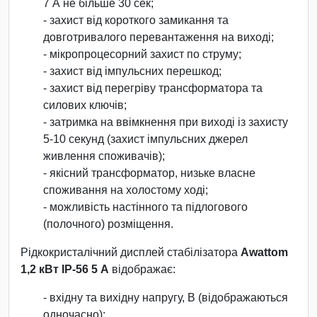
7 А не більше 30 сек;
- захист від короткого замикання та
довготривалого перевантаження на виході;
- мікропроцесорний захист по струму;
- захист від імпульсних перешкод;
- захист від перегріву трансформатора та
силових ключів;
- затримка на ввімкнення при виході із захисту
5-10 секунд (захист імпульсних джерел
живлення споживачів);
- якісний трансформатор, низьке власне
споживання на холостому ході;
- можливість настінного та підлогового
(полочного) розміщення.
Рідкокристалічний дисплей стабілізатора
Awattom
1,2 кВт IP-56 5 А
відображає:
- вхідну та вихідну напругу, В (відображаються
одночасно);