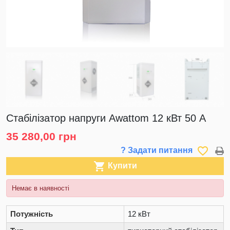
Стабілізатор напруги Awattom 12 кВт 50 А
35 280,00 грн
favorite_border
? Задати питання

Купити
Немає в наявності
Потужність
12 кВт