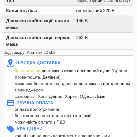
Тип
тиристорний стабілізатор
Кількість фаз
однофазний 220 В
Діапазон стабілізації, нижня
146 В
межа
Діапазон стабілізації, верхня
262 В
межа
Код товару: Аваттом 12 кВт
ШВИДКА ДОСТАВКА
безкоштовна
доставка в кожен населений пункт України
(Нова пошта, Делівері)
можлива безкоштовна адресна доставка за погодженням
з менеджером
самовивіз - Київ, Дніпро, Харків, Одеса, Львів
ЗРУЧНА ОПЛАТА
оплата при отриманні
безготівкова оплата для фіз. і юр. осіб
можливість оплати з ПДВ
КРАЩІ ЦІНИ
кращі ціни на весь асортимент, є дешевше - ми