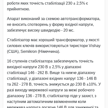
роботи яких точність стабілізації 230 ± 2,5% є
прийнятною.
Апарат виконаний за схемою автотрансформатора,
не вносить спотворень у форму вхідної напруги,
забезпечує високу швидкодію - 20 мс.
Стабілізатор має хороший трансформатор, у якості
силових ключів використовуються тиристори Vishay
(США), Semikron (Німеччина).
16 ступенів стабілізатора забезпечують точність
вихідної напруги 230 В ± 2,5% у діапазоні
стабілізації 146 - 262 В. Вище та нижче діапазону
стабілізації, у діапазоні вхідних напруг 136 - 146 В
та 262 - 278 В, точність знижується до 230 В ±10%. У
разі виходу мережевої напруги за межі робочого
діапазону 136 - 278 В, стабілізатор піде у захист, з
наступним автоматичним ввімкненням коли
мережева напруга досягне 146 В для заниженої та