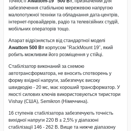
точності
Awattom-19" 500 Вт
, призначений для
забезпечення стабільною мережевою напругою
малопотужної техніки та обладнання дата-центрів,
інтернет-провайдерів, радіо та телевізійних студій,
мобільних операторів тощо.
Апарат відрізняється від стандартної моделі
Awattom 500 Вт
корпусом "RackMount 19", який
робить можливим його розміщення у стійці.
Стабілізатор виконаний за схемою
автотрансформатора, не вносить спотворень у
форму вхідної напруги, забезпечує високу
швидкодію - 20 мс, має хороший трансформатор. У
якості силових ключів використовуються тиристори
Vishay (США), Semikron (Німеччина).
16 ступенів стабілізатора забезпечують точність
вихідної напруги 220 В ± 2,5% у діапазоні
стабілізації 146 - 262 В. Вище та нижче діапазону