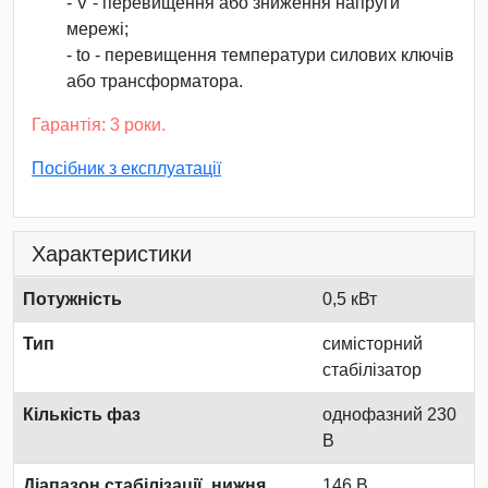
- V - перевищення або зниження напруги
мережі;
- tо - перевищення температури силових ключів
або трансформатора.
Гарантія: 3 роки.
Посібник з експлуатації
Характеристики
Потужність
0,5 кВт
Тип
симісторний
стабілізатор
Кількість фаз
однофазний 230
В
Діапазон стабілізації, нижня
146 В