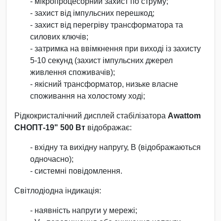
- мікропроцесорний захист по струму;
- захист від імпульсних перешкод;
- захист від перегріву трансформатора та
силових ключів;
- затримка на ввімкнення при виході із захисту
5-10 секунд (захист імпульсних джерел
живлення споживачів);
- якісний трансформатор, низьке власне
споживання на холостому ході;
Рідкокристалічний дисплей стабілізатора
Awattom
СНОПТ-19" 500 Вт
відображає:
- вхідну та вихідну напругу, В (відображаються
одночасно);
- системні повідомлення.
Світлодіодна індикація:
- наявність напруги у мережі;