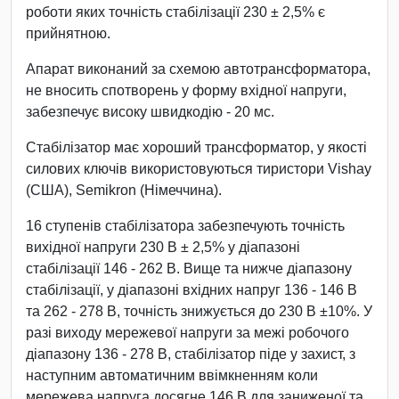
роботи яких точність стабілізації 230 ± 2,5% є
прийнятною.
Апарат виконаний за схемою автотрансформатора,
не вносить спотворень у форму вхідної напруги,
забезпечує високу швидкодію - 20 мс.
Стабілізатор має хороший трансформатор, у якості
силових ключів використовуються тиристори Vishay
(США), Semikron (Німеччина).
16 ступенів стабілізатора забезпечують точність
вихідної напруги 230 В ± 2,5% у діапазоні
стабілізації 146 - 262 В. Вище та нижче діапазону
стабілізації, у діапазоні вхідних напруг 136 - 146 В
та 262 - 278 В, точність знижується до 230 В ±10%. У
разі виходу мережевої напруги за межі робочого
діапазону 136 - 278 В, стабілізатор піде у захист, з
наступним автоматичним ввімкненням коли
мережева напруга досягне 146 В для заниженої та