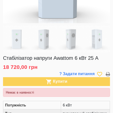
Стабілізатор напруги Awattom 6 кВт 25 А
18 720,00 грн
favorite_border
? Задати питання

Купити
Немає в наявності
Потужність
6 кВт