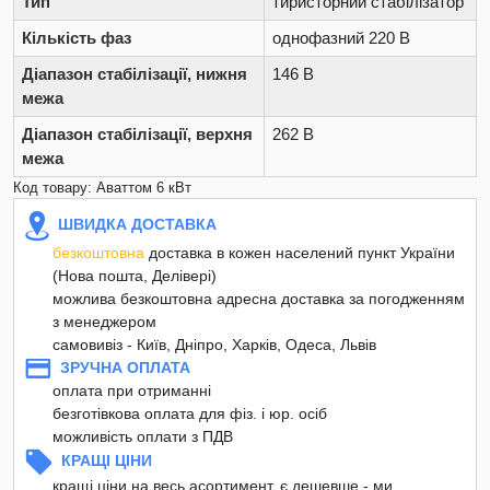
Тип
тиристорний стабілізатор
Кількість фаз
однофазний 220 В
Діапазон стабілізації, нижня
146 В
межа
Діапазон стабілізації, верхня
262 В
межа
Код товару: Аваттом 6 кВт
ШВИДКА ДОСТАВКА
безкоштовна
доставка в кожен населений пункт України
(Нова пошта, Делівері)
можлива безкоштовна адресна доставка за погодженням
з менеджером
самовивіз - Київ, Дніпро, Харків, Одеса, Львів
ЗРУЧНА ОПЛАТА
оплата при отриманні
безготівкова оплата для фіз. і юр. осіб
можливість оплати з ПДВ
КРАЩІ ЦІНИ
кращі ціни на весь асортимент, є дешевше - ми