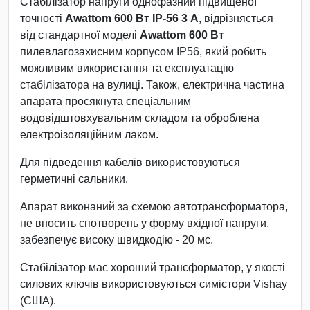
Стабілізатор напруги однофазний підвищеної
точності
Awattom 600 Вт IP-56 3 А
, відрізняється
від стандартної моделі
Awattom 600 Вт
пилевлагозахисним корпусом IP56, який робить
можливим використання та експлуатацію
стабілізатора на вулиці. Також, електрична частина
апарата просякнута спеціальним
водовідштовхувальним складом та оброблена
електроізоляційним лаком.
Для підведення кабелів використовуються
герметичні сальники.
Апарат виконаний за схемою автотрансформатора,
не вносить спотворень у форму вхідної напруги,
забезпечує високу швидкодію - 20 мс.
Стабілізатор має хороший трансформатор, у якості
силових ключів використовуються симістори Vishay
(США).