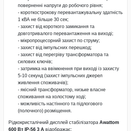
поверненні напруги до робочого рівня;
- короткострокову перевантажувальну здатність
1 кВА не більше 30 сек;
- захист від короткого замикання та
довготривалого перевантаження на виході;
- мікропроцесорний захист по струму;
- захист від імпульсних перешкод;
- захист від перегріву трансформатора та
силових ключів;
- затримка на ввімкнення при виході із захисту
5-10 секунд (захист імпульсних джерел
живлення споживачів);
- якісний трансформатор, низьке власне
споживання на холостому ході;
- можливість настінного та підлогового
(полочного) розміщення.
Рідкокристалічний дисплей стабілізатора
Awattom
600 Вт IP-56 3 А
відображає: