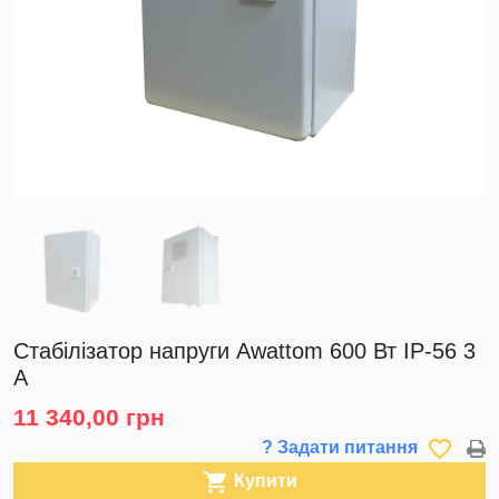
Стабілізатор напруги Awattom 600 Вт IP-56 3
А
11 340,00 грн
favorite_border
? Задати питання

Купити