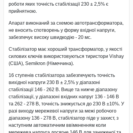
роботи яких точність стабілізації 230 ± 2,5% є
прийнятною.
Апарат виконаний за схемою автотрансформатора,
не вносить спотворень у форму вхідної напруги,
забезпечує високу швидкодію - 20 мс.
Стабілізатор має хороший трансформатор, у якості
силових ключів використовуються тиристори Vishay
(США), Semikron (Німеччина).
16 ступенів стабілізатора забезпечують точність
вихідної напруги 230 В ± 2,5% у діапазоні
стабілізації 146 - 262 В. Вище та нижче діапазону
стабілізації, у діапазоні вхідних напруг 136 - 146 В
та 262 - 278 В, точність знижується до 230 В ±10%. У
разі виходу мережевої напруги за межі робочого
діапазону 136 - 278 В, стабілізатор піде у захист, з
наступним автоматичним ввімкненням коли
мережева напруга досягне 146 В для заниженої та