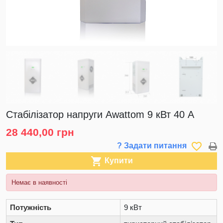
Стабілізатор напруги Awattom 9 кВт 40 А
28 440,00 грн
favorite_border
? Задати питання

Купити
Немає в наявності
Потужність
9 кВт