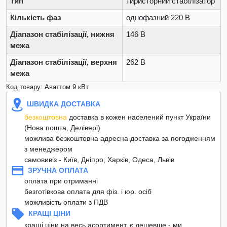
Тип
тиристорний стабілізатор
Кількість фаз
однофазний 220 В
Діапазон стабілізації, нижня
146 В
межа
Діапазон стабілізації, верхня
262 В
межа
Код товару: Аваттом 9 кВт
ШВИДКА ДОСТАВКА
безкоштовна
доставка в кожен населений пункт України
(Нова пошта, Делівері)
можлива безкоштовна адресна доставка за погодженням
з менеджером
самовивіз - Київ, Дніпро, Харків, Одеса, Львів
ЗРУЧНА ОПЛАТА
оплата при отриманні
безготівкова оплата для фіз. і юр. осіб
можливість оплати з ПДВ
КРАЩІ ЦІНИ
кращі ціни на весь асортимент, є дешевше - ми