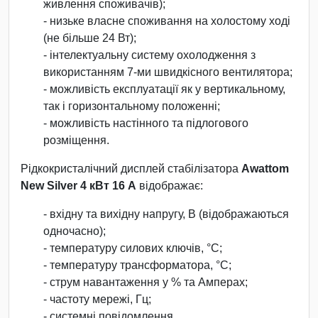
живлення споживачів);
- низьке власне споживання на холостому ході
(не більше 24 Вт);
- інтелектуальну систему охолодження з
використанням 7-ми швидкісного вентилятора;
- можливість експлуатації як у вертикальному,
так і горизонтальному положенні;
- можливість настінного та підлогового
розміщення.
Рідкокристалічний дисплей стабілізатора
Awattom
New Silver 4 кВт 16 А
відображає:
- вхідну та вихідну напругу, В (відображаються
одночасно);
- температуру силових ключів, °С;
- температуру трансформатора, °С;
- струм навантаження у % та Амперах;
- частоту мережі, Гц;
- системні повідомлення.