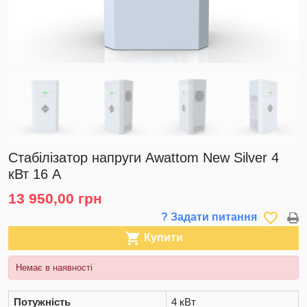
Стабілізатор напруги Awattom New Silver 4
кВт 16 А
13 950,00 грн
favorite_border
? Задати питання

Купити
Немає в наявності
Потужність
4 кВт