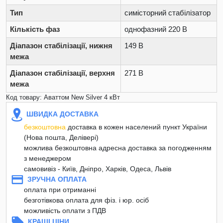
Тип
симісторний стабілізатор
Кількість фаз
однофазний 220 В
Діапазон стабілізації, нижня
149 В
межа
Діапазон стабілізації, верхня
271 В
межа
Код товару: Аваттом New Silver 4 кВт
ШВИДКА ДОСТАВКА
безкоштовна
доставка в кожен населений пункт України
(Нова пошта, Делівері)
можлива безкоштовна адресна доставка за погодженням
з менеджером
самовивіз - Київ, Дніпро, Харків, Одеса, Львів
ЗРУЧНА ОПЛАТА
оплата при отриманні
безготівкова оплата для фіз. і юр. осіб
можливість оплати з ПДВ
КРАЩІ ЦІНИ