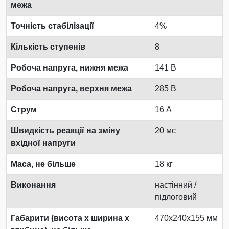
межа
Точність стабілізації
4%
Кількість ступенів
8
Робоча напруга, нижня межа
141 В
Робоча напруга, верхня межа
285 В
Струм
16 А
Швидкість реакції на зміну
20 мс
вхідної напруги
Маса, не більше
18 кг
Виконання
настінний /
підлоговий
Габарити (висота х ширина х
470x240x155 мм