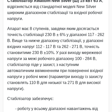
Стабілізатор Awattom New Silver (Ш) 15 кВт 63 А
,
відрізняється від стандартної моделі New Silver
широким діапазоном стабілізації та вхідної робочої
напруги.
Апарат має 8 ступенів, завдяки яким досягається
точність стабілізації 230 В ± 6% у діапазоні 117 - 262
В. Вище та нижче діапазону стабілізації, у діапазоні
вхідних напруг 112 - 117 В та 262 - 271 В, точність
становитиме 230 В ±10%. У разі виходу мережевої
напруги за межі робочого діапазону 100 - 284 В,
стабілізатор піде у захист, з наступним
автоматичним ввімкненням при поверненні вхідної
напруги у робочі межі (параметри виходу із захисту
становлять 110 В для низької та 271 В для високої
напруги).
Стабілізатор забезпечує:
- роботу у всьому діапазоні навантажень від