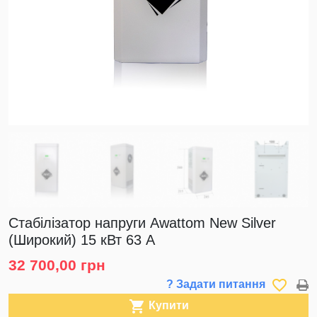
Стабілізатор напруги Awattom New Silver
(Широкий) 15 кВт 63 А
32 700,00 грн
favorite_border
? Задати питання

Купити