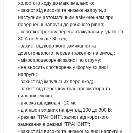
холостого ходу до максимального;
- захист від високої та низької напруги, з
наступним автоматичним ввімкненням при
поверненні напруги до робочого рівня;
- короткострокову перевантажувальну здатність
80 А не більше 30 сек;
- захист від короткого замикання та
довготривалого перевантаження на виході;
- мікропроцесорний захист по струму;
- не вносить спотворень у форму вхідної
напруги;
- захист від імпульсних перешкод;
- захист від перегріву трансформатора та
силових ключів;
- висока швидкодія - 20 мс;
- діапазон вхідних напруг від 100 до 300 В;
- режим “ТРАНЗИТ“, захист від короткого
замикання в режимі “ТРАНЗИТ“;
- захист від високої та низької вхідної напруги у