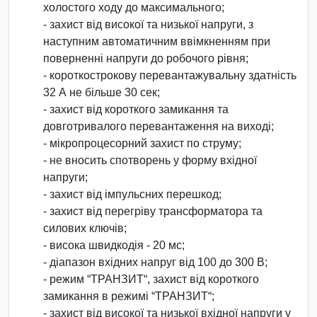
холостого ходу до максимального;
- захист від високої та низької напруги, з
наступним автоматичним ввімкненням при
поверненні напруги до робочого рівня;
- короткострокову перевантажувальну здатність
32 А не більше 30 сек;
- захист від короткого замикання та
довготривалого перевантаження на виході;
- мікропроцесорний захист по струму;
- не вносить спотворень у форму вхідної
напруги;
- захист від імпульсних перешкод;
- захист від перегріву трансформатора та
силових ключів;
- висока швидкодія - 20 мс;
- діапазон вхідних напруг від 100 до 300 В;
- режим “ТРАНЗИТ“, захист від короткого
замикання в режимі “ТРАНЗИТ“;
- захист від високої та низької вхідної напруги у