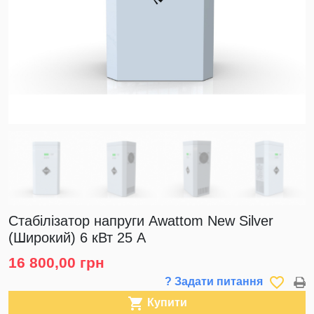
Стабілізатор напруги Awattom New Silver
(Широкий) 6 кВт 25 А
16 800,00 грн
favorite_border
? Задати питання

Купити