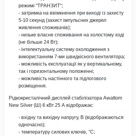
режимі “ТРАНЗИТ“;
- затримка на ввімкнення при виході із захисту
5-10 секунд (захист імпульсних джерел
живлення споживачів);
- низьке власне споживання на холостому ході
(не більше 24 Вт);
- інтелектуальну систему охолодження з
використанням 7-ми швидкісного вентилятора;
- можливість експлуатації як у вертикальному,
так і горизонтальному положенні;
- можливість настінного та підлогового
розміщення.
Рідкокристалічний дисплей стабілізатора Awattom
New Silver (Ш) 6 кВт 25 А відображає:
- вхідну та вихідну напругу, В (відображаються
одночасно);
- температуру силових ключів, °С;