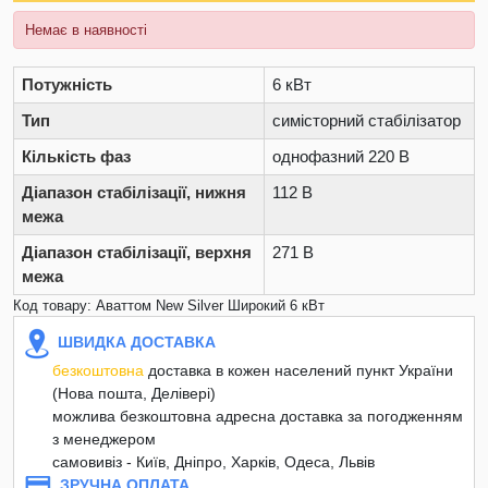
Немає в наявності
Потужність
6 кВт
Тип
симісторний стабілізатор
Кількість фаз
однофазний 220 В
Діапазон стабілізації, нижня
112 В
межа
Діапазон стабілізації, верхня
271 В
межа
Код товару: Аваттом New Silver Широкий 6 кВт
ШВИДКА ДОСТАВКА
безкоштовна
доставка в кожен населений пункт України
(Нова пошта, Делівері)
можлива безкоштовна адресна доставка за погодженням
з менеджером
самовивіз - Київ, Дніпро, Харків, Одеса, Львів
ЗРУЧНА ОПЛАТА