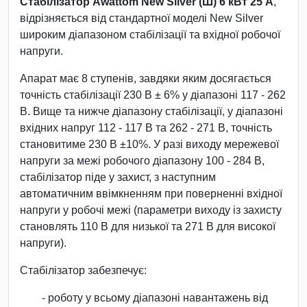
Стабілізатор Awattom New Silver (Ш) 6 кВт 25 А
,
відрізняється від стандартної моделі New Silver
широким діапазоном стабілізації та вхідної робочої
напруги.
Апарат має 8 ступенів, завдяки яким досягається
точність стабілізації 230 В ± 6% у діапазоні 117 - 262
В. Вище та нижче діапазону стабілізації, у діапазоні
вхідних напруг 112 - 117 В та 262 - 271 В, точність
становитиме 230 В ±10%. У разі виходу мережевої
напруги за межі робочого діапазону 100 - 284 В,
стабілізатор піде у захист, з наступним
автоматичним ввімкненням при поверненні вхідної
напруги у робочі межі (параметри виходу із захисту
становлять 110 В для низької та 271 В для високої
напруги).
Стабілізатор забезпечує:
- роботу у всьому діапазоні навантажень від