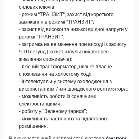
силових ключів;
- режим “ТРАНЗИТ“, захист від короткого
замикання в режимі “ТРАНЗИТ“;
- захист від високої та низької вхідної напруги у
режимі “ТРАНЗИТ“;
- затримка на ввімкнення при виході із захисту
5-10 секунд (захист імпульсних джерел
живлення споживачів);
- якісний трансформатор, низьке власне
споживання на холостому ході;
- інтелектуальну систему охолодження з
використанням 7-ми швидкісного вентилятора;
- можливість роботи із сонячними
електростанціями;
- роботу у "Зеленому тарифі";
- можливість настінного та підлогового
розміщення.
Рідкокристалічний дисплей стабілізатора
Awattom