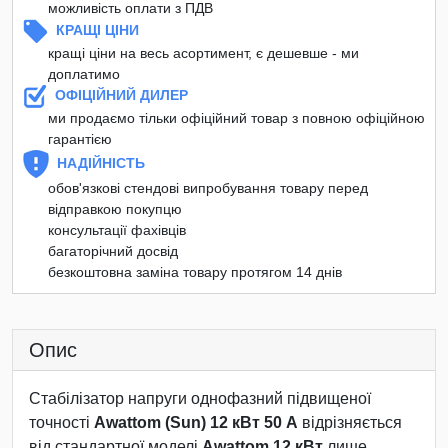
можливість оплати з ПДВ
КРАЩІ ЦІНИ
кращі ціни на весь асортимент, є дешевше - ми
доплатимо
ОФІЦІЙНИЙ ДИЛЕР
ми продаємо тільки офіційний товар з повною офіційною
гарантією
НАДІЙНІСТЬ
обов'язкові стендові випробування товару перед
відправкою покупцю
консультації фахівців
багаторічний досвід
безкоштовна заміна товару протягом 14 днів
Опис
Стабілізатор напруги однофазний підвищеної
точності
Awattom (Sun) 12 кВт 50 А
відрізняється
від стандартної моделі
Awattom 12 кВт
лише