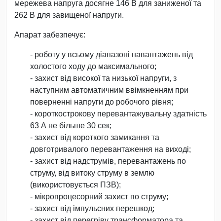
мережева напруга досягне 146 В для заниженої та
262 В для завищеної напруги.
Апарат забезпечує:
- роботу у всьому діапазоні навантажень від
холостого ходу до максимального;
- захист від високої та низької напруги, з
наступним автоматичним ввімкненням при
поверненні напруги до робочого рівня;
- короткострокову перевантажувальну здатність
63 А не більше 30 сек;
- захист від короткого замикання та
довготривалого перевантаження на виході;
- захист від надструмів, перевантажень по
струму, від витоку струму в землю
(використовується ПЗВ);
- мікропроцесорний захист по струму;
- захист від імпульсних перешкод;
- захист від перегріву трансформатора та