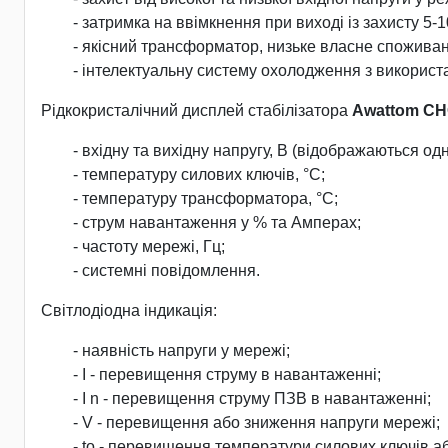
- затримка на ввімкнення при виході із захисту 5
- якісний трансформатор, низьке власне споживан
- інтелектуальну систему охолодження з використ
Рідкокристалічний дисплей стабілізатора
Awattom СН
- вхідну та вихідну напругу, В (відображаються од
- температуру силових ключів, °С;
- температуру трансформатора, °С;
- струм навантаження у % та Амперах;
- частоту мережі, Гц;
- системні повідомлення.
Світлодіодна індикація:
- наявність напруги у мережі;
- I - перевищення струму в навантаженні;
- I n - перевищення струму ПЗВ в навантаженні;
- V - перевищення або зниження напруги мережі;
- tо - перевищення температури силових ключів 