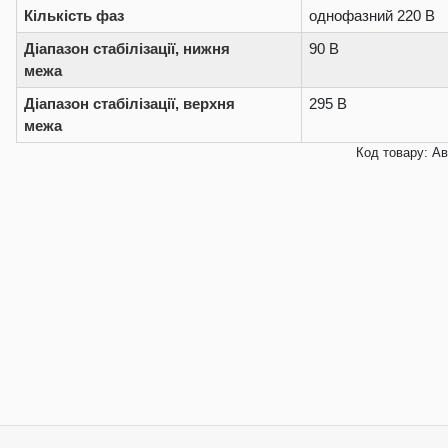
Кількість фаз
однофазний 220 В
Діапазон стабілізації, нижня
90 В
межа
Діапазон стабілізації, верхня
295 В
межа
Код товару: А