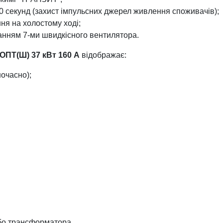
-10 секунд (захист імпульсних джерел живлення споживачів);
ня на холостому ході;
анням 7-ми швидкісного вентилятора.
ОПТ(Ш) 37 кВт 160 А
відображає:
ночасно);
або трансформатора.