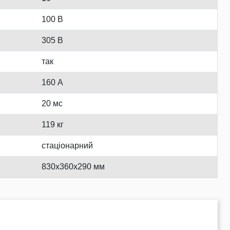
100 В
305 В
так
160 А
20 мс
119 кг
стаціонарний
830x360x290 мм