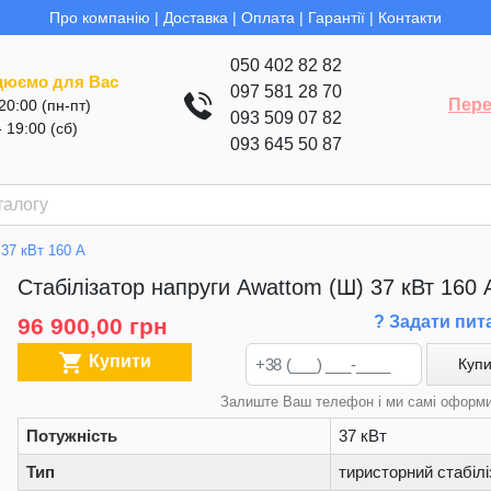
Про компанію
|
Доставка
|
Оплата
|
Гарантії
|
Контакти
050 402 82 82
цюємо для Вас
097 581 28 70
Пере
 20:00 (пн-пт)
093 509 07 82
- 19:00 (сб)
093 645 50 87
 37 кВт 160 А
Стабілізатор напруги Awattom (Ш) 37 кВт 160 
? Задати пит
96 900,00 грн

Купити
Купи
Залиште Ваш телефон і ми самі оформ
Потужність
37 кВт
Тип
тиристорний стабілі