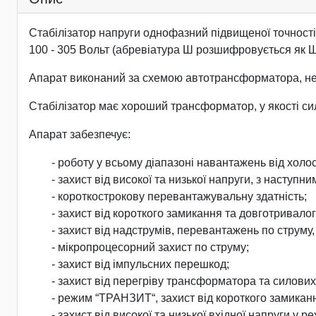
Стабілізатор напруги однофазний підвищеної точност
100 - 305 Вольт (абревіатура Ш розшифровується як 
Апарат виконаний за схемою автотрансформатора, не в
Стабілізатор має хороший трансформатор, у якості си
Апарат забезпечує:
- роботу у всьому діапазоні навантажень від холо
- захист від високої та низької напруги, з насту
- короткострокову перевантажувальну здатність;
- захист від короткого замикання та довготривало
- захист від надструмів, перевантажень по струму
- мікропроцесорний захист по струму;
- захист від імпульсних перешкод;
- захист від перегріву трансформатора та силових
- режим “ТРАНЗИТ“, захист від короткого замика
- захист від високої та низької вхідної напруги у 