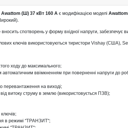
і
Awattom (Ш) 37 кВт 160 А
є модифікацією моделі
Awattom
Широкий).
носить спотворень у форму вхідної напруги, забезпечує ви
лових ключів використовуються тиристори Vishay (США), Se
стого ходу до максимального;
пним автоматичним ввімкненням при поверненні напруги до ро
го перевантаження на виході;
, від витоку струму в землю (використовується ПЗВ);
 ключів;
ння в режимі “ТРАНЗИТ“;
режимі “ТРАНЗИТ“;