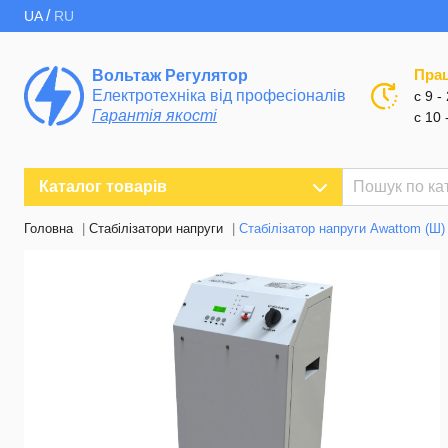
/
UA
RU
Пра
Вольтаж Регулятор
Електротехніка від професіоналів
с 9 -
Гарантія якості
с 10 
Каталог товарів
Головна
Стабілізатори напруги
Стабілізатор напруги Awattom (Ш)