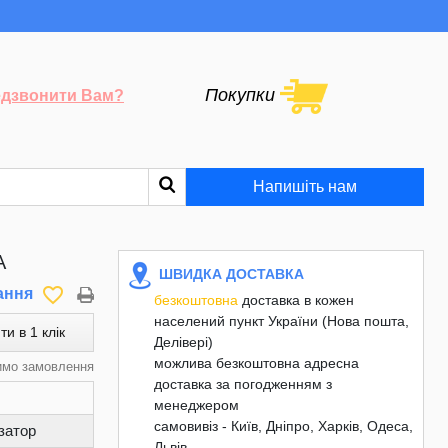
Покупки
дзвонити Вам?
Напишіть нам
А
ШВИДКА ДОСТАВКА
favorite_border
ання
безкоштовна
доставка в кожен
населений пункт України (Нова пошта,
ти в 1 клік
Делівері)
можлива безкоштовна адресна
имо замовлення
доставка за погодженням з
менеджером
самовивіз - Київ, Дніпро, Харків, Одеса,
затор
Львів