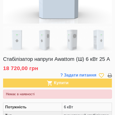
Стабілізатор напруги Awattom (Ш) 6 кВт 25 А
18 720,00 грн
favorite_border
? Задати питання

Купити
Немає в наявності
Потужність
6 кВт