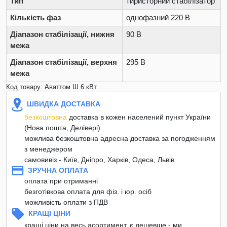
Тип
тиристорний стабілізатор
Кількість фаз
однофазний 220 В
Діапазон стабілізації, нижня
90 В
межа
Діапазон стабілізації, верхня
295 В
межа
Код товару: Аваттом Ш 6 кВт
ШВИДКА ДОСТАВКА
безкоштовна
доставка в кожен населений пункт України
(Нова пошта, Делівері)
можлива безкоштовна адресна доставка за погодженням
з менеджером
самовивіз - Київ, Дніпро, Харків, Одеса, Львів
ЗРУЧНА ОПЛАТА
оплата при отриманні
безготівкова оплата для фіз. і юр. осіб
можливість оплати з ПДВ
КРАЩІ ЦІНИ
кращі ціни на весь асортимент, є дешевше - ми