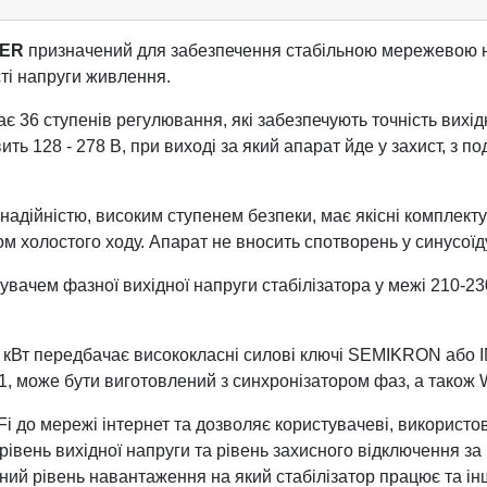
MER
призначений для забезпечення стабільною мережевою на
ті напруги живлення.
6 ступенів регулювання, які забезпечують точність вихідної
вить 128 - 278 В, при виході за який апарат йде у захист, 
надійністю, високим ступенем безпеки, має якісні комплекту
холостого ходу. Апарат не вносить спотворень у синусоїду 
чем фазної вихідної напруги стабілізатора у межі 210-230 
3 кВт передбачає висококласні силові ключі SEMIKRON або 
, може бути виготовлений з синхронізатором фаз, а також
Fi до мережі інтернет та дозволяє користувачеві, викорис
 рівень вихідної напруги та рівень захисного відключення з
точний рівень навантаження на який стабілізатор працює та 