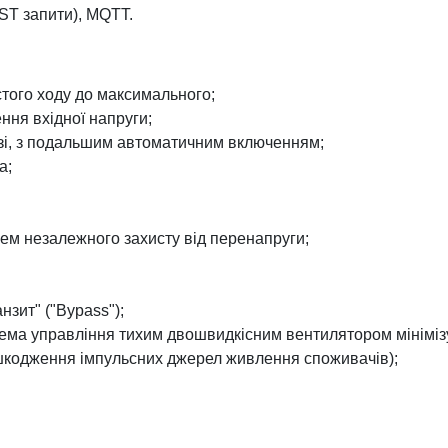
ST запити), MQTT.
стого ходу до максимального;
ня вхідної напруги;
рузі, з подальшим автоматичним включенням;
а;
ем незалежного захисту від перенапруги;
нзит" ("Bypass");
ема управління тихим двошвидкісним вентилятором мінімізу
ошкодження імпульсних джерел живлення споживачів);