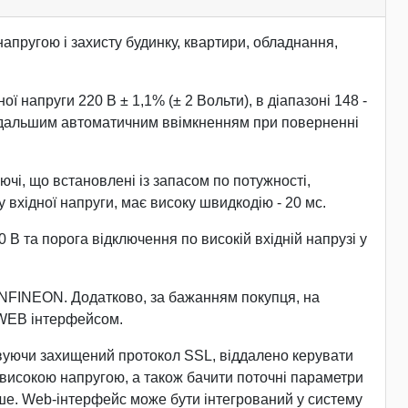
пругою і захисту будинку, квартири, обладнання,
 напруги 220 В ± 1,1% (± 2 Вольти), в діапазоні 148 -
з подальшим автоматичним ввімкненням при поверненні
ючі, що встановлені із запасом по потужності,
вхідної напруги, має високу швидкодію - 20 мс.
В та порога відключення по високій вхідній напрузі у
INFINEON. Додатково, за бажанням покупця, на
 WEB інтерфейсом.
товуючи захищений протокол SSL, віддалено керувати
а високою напругою, а також бачити поточні параметри
інше. Web-інтерфейс може бути інтегрований у систему