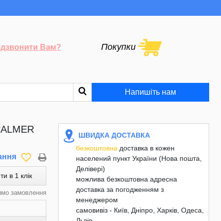
Покупки
дзвонити Вам?
Напишіть нам
 CALMER
ШВИДКА ДОСТАВКА
безкоштовна
доставка в кожен
favorite_border
ання
населений пункт України (Нова пошта,
Делівері)
ти в 1 клік
можлива безкоштовна адресна
доставка за погодженням з
имо замовлення
менеджером
самовивіз - Київ, Дніпро, Харків, Одеса,
Львів