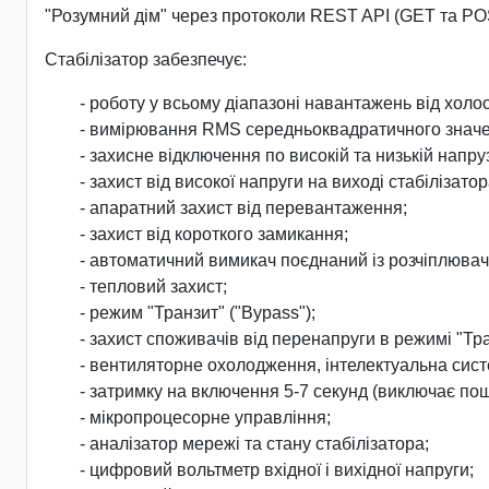
"Розумний дім" через протоколи REST API (GET та PO
Стабілізатор забезпечує:
- роботу у всьому діапазоні навантажень від холо
- вимірювання RMS середньоквадратичного значен
- захисне відключення по високій та низькій нап
- захист від високої напруги на виході стабілізатор
- апаратний захист від перевантаження;
- захист від короткого замикання;
- автоматичний вимикач поєднаний із розчіплювач
- тепловий захист;
- режим "Транзит" ("Bypass");
- захист споживачів від перенапруги в режимі "Тра
- вентиляторне охолодження, інтелектуальна сист
- затримку на включення 5-7 секунд (виключає п
- мікропроцесорне управління;
- аналізатор мережі та стану стабілізатора;
- цифровий вольтметр вхідної і вихідної напруги;