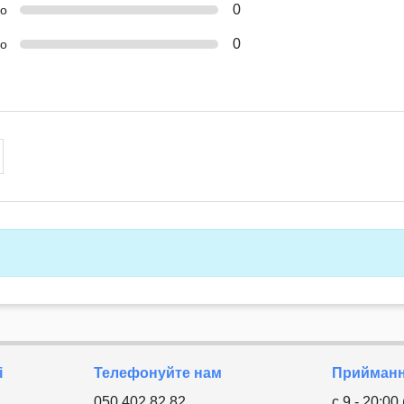
0
ко
0
о
і
Телефонуйте нам
Приймання
050 402 82 82
с 9 - 20:00