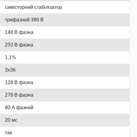
симісторний стабілізатор
трифазний 380 В
148 В фазна
253 В фазна
1,1%
3x36
128 В фазна
278 В фазна
80 А фазний
20 мс
так