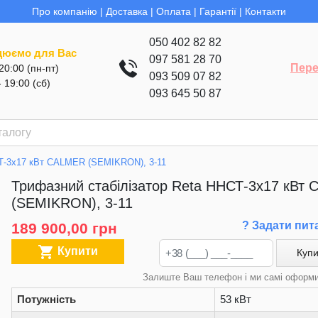
Про компанію
|
Доставка
|
Оплата
|
Гарантії
|
Контакти
050 402 82 82
цюємо для Вас
097 581 28 70
Пере
 20:00 (пн-пт)
093 509 07 82
- 19:00 (сб)
093 645 50 87
СТ-3х17 кВт CALMER (SEMIKRON), 3-11
Трифазний стабілізатор Reta ННСТ-3х17 кВт
(SEMIKRON), 3-11
? Задати пит
189 900,00 грн

Купити
Купи
Залиште Ваш телефон і ми самі оформ
Потужність
53 кВт