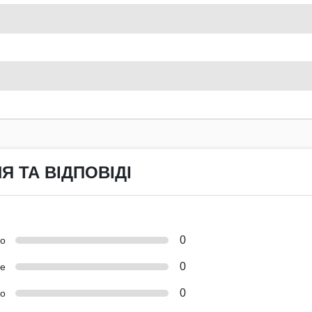
Я ТА ВІДПОВІДІ
0
но
0
е
0
о