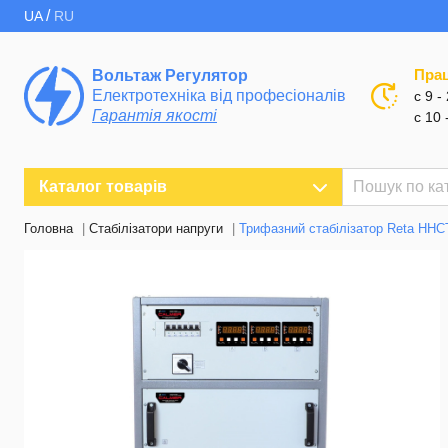
/
UA
RU
Пра
Вольтаж Регулятор
Електротехніка від професіоналів
с 9 -
Гарантія якості
с 10 
Каталог товарів
Головна
Стабілізатори напруги
Трифазний стабілізатор Reta НН