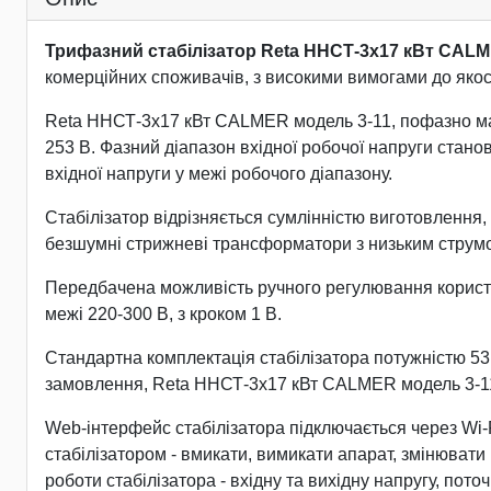
Трифазний стабілізатор Reta ННСТ-3х17 кВт CAL
комерційних споживачів, з високими вимогами до якос
Reta ННСТ-3х17 кВт CALMER модель 3-11, пофазно має 3
253 В. Фазний діапазон вхідної робочої напруги стано
вхідної напруги у межі робочого діапазону.
Стабілізатор відрізняється сумлінністю виготовлення, 
безшумні стрижневі трансформатори з низьким струмом 
Передбачена можливість ручного регулювання користува
межі 220-300 В, з кроком 1 В.
Стандартна комплектація стабілізатора потужністю 5
замовлення, Reta ННСТ-3х17 кВт CALMER модель 3-11
Web-інтерфейс стабілізатора підключається через Wi-
стабілізатором - вмикати, вимикати апарат, змінювати
роботи стабілізатора - вхідну та вихідну напругу, по