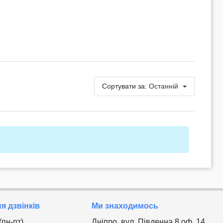
Сортувати за:
Останній
 дзвінків
Ми знаходимось
 (пн-пт)
Дніпро, вул. Південна 8 оф. 14