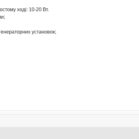
стому ході: 10-20 Вт.
ми;
 генераторних установок;