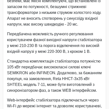
безпеки, має якісні комплектуючі, що встановлені із
запасом по потужності, безшумні стрижневі
трансформатори з низьким струмом холостого ходу.
Апарат не вносить спотворень у синусоїду вхідної
напруги, має високу швидкодію - 20 мс.
Передбачена можливість ручного регулювання
користувачем фазної вихідної напруги стабілізатора
у межі 210-230 В та порога відключення по високій
вхідній напрузі у межі 220-300 В, з кроком 1 В.
Стандартна комплектація стабілізатора потужністю
105 кВт передбачає висококласні силові ключі
SEMIKRON або INFINEON. Додатково, за бажанням
покупця, на замовлення, Reta ННСТ-3х35 кВт
SHTEEL модель 7-11, може бути виготовлений з
синхронізатором фаз, а також WEB інтерфейсом.
Web-інтерфейс стабілізатора підключається через
Wi-Fi до мережі інтернет та дозволяє користувачеві,