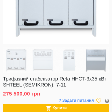
Трифазний стабілізатор Reta ННСТ-3х35 кВт
SHTEEL (SEMIKRON), 7-11
275 500,00 грн
favorite_border
? Задати питання

Купити