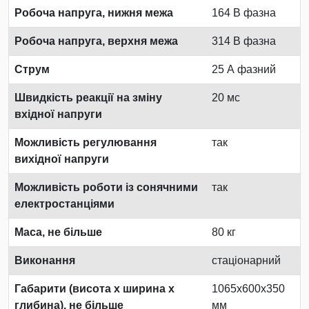
Робоча напруга, нижня межа
164 В фазна
Робоча напруга, верхня межа
314 В фазна
Струм
25 А фазний
Швидкість реакції на зміну
20 мс
вхідної напруги
Можливість регулювання
так
вихідної напруги
Можливість роботи із сонячними
так
електростанціями
Маса, не більше
80 кг
Виконання
стаціонарний
Габарити (висота х ширина х
1065x600x350
глибина), не більше
мм