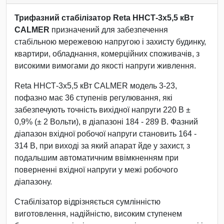
Трифазний стабілізатор Reta ННСТ-3х5,5 кВт
CALMER
призначений для забезпечення
стабільною мережевою напругою і захисту будинку,
квартири, обладнання, комерційних споживачів, з
високими вимогами до якості напруги живлення.
Reta ННСТ-3х5,5 кВт CALMER модель 3-23,
пофазно має 36 ступенів регулювання, які
забезпечують точність вихідної напруги 220 В ±
0,9% (± 2 Вольти), в діапазоні 184 - 289 В. Фазний
діапазон вхідної робочої напруги становить 164 -
314 В, при виході за який апарат йде у захист, з
подальшим автоматичним ввімкненням при
поверненні вхідної напруги у межі робочого
діапазону.
Стабілізатор відрізняється сумлінністю
виготовлення, надійністю, високим ступенем