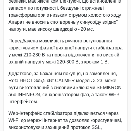
безпеки, має якісні комплектуючі, що встановлені із
запасом по потужності, безшумні стрижневі
трансформатори з низьким струмом холостого ходу.
Апарат не вносить спотворень у синусоїду вхідної
напруги, має високу швидкодію - 20 мс.
Передбачена можливість ручного регулювання
користувачем фазної вихідної напруги стабілізатора
у межі 210-230 В та порога відключення по високій
вхідній напрузі у межі 220-300 В, з кроком 1 В.
Додатково, за бажанням покупця, на замовлення,
Reta ННСТ-3х5,5 кВт CALMER модель 3-23, може
бути виготовлений з силовими ключами SEMIKRON
або INFINEON, синхронізатором фаз, а також WEB
інтерфейсом.
Web-інтерфейс стабілізатора підключається через
Wi-Fi до мережі інтернет та дозволяє користувачеві,
використовуючи захищений протокол SSL,