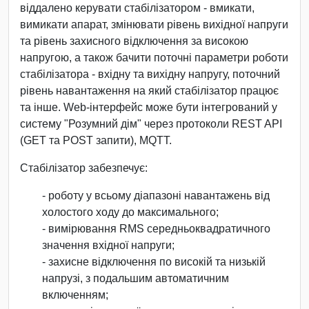
віддалено керувати стабілізатором - вмикати,
вимикати апарат, змінювати рівень вихідної напруги
та рівень захисного відключення за високою
напругою, а також бачити поточні параметри роботи
стабілізатора - вхідну та вихідну напругу, поточний
рівень навантаження на який стабілізатор працює
та інше. Web-інтерфейс може бути інтегрований у
систему "Розумний дім" через протоколи REST API
(GET та POST запити), MQTT.
Стабілізатор забезпечує:
- роботу у всьому діапазоні навантажень від
холостого ходу до максимального;
- вимірювання RMS середньоквадратичного
значення вхідної напруги;
- захисне відключення по високій та низькій
напрузі, з подальшим автоматичним
включенням;