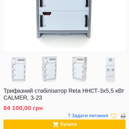
Трифазний стабілізатор Reta ННСТ-3х5,5 кВт
CALMER, 3-23
84 100,00 грн
favorite_border
? Задати питання

Купити