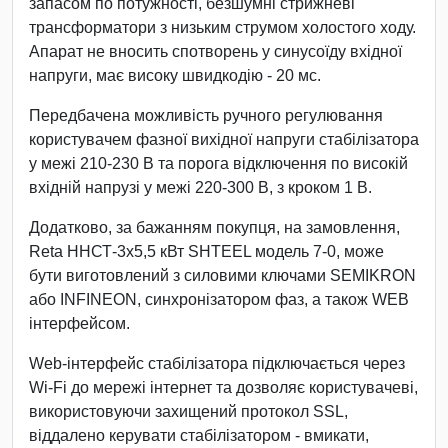
запасом по потужності, безшумні стрижневі
трансформатори з низьким струмом холостого ходу.
Апарат не вносить спотворень у синусоїду вхідної
напруги, має високу швидкодію - 20 мс.
Передбачена можливість ручного регулювання
користувачем фазної вихідної напруги стабілізатора
у межі 210-230 В та порога відключення по високій
вхідній напрузі у межі 220-300 В, з кроком 1 В.
Додатково, за бажанням покупця, на замовлення,
Reta ННСТ-3х5,5 кВт SHTEEL модель 7-0, може
бути виготовлений з силовими ключами SEMIKRON
або INFINEON, синхронізатором фаз, а також WEB
інтерфейсом.
Web-інтерфейс стабілізатора підключається через
Wi-Fi до мережі інтернет та дозволяє користувачеві,
використовуючи захищений протокол SSL,
віддалено керувати стабілізатором - вмикати,