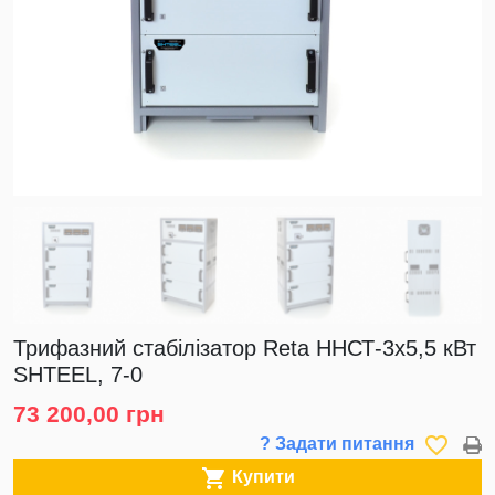
Трифазний стабілізатор Reta ННСТ-3х5,5 кВт
SHTEEL, 7-0
73 200,00 грн
favorite_border
? Задати питання

Купити