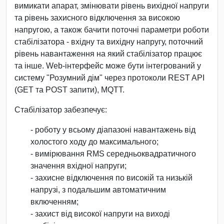
вимикати апарат, змінювати рівень вихідної напруги
та рівень захисного відключення за високою
напругою, а також бачити поточні параметри роботи
стабілізатора - вхідну та вихідну напругу, поточний
рівень навантаження на який стабілізатор працює
та інше. Web-інтерфейс може бути інтегрований у
систему "Розумний дім" через протоколи REST API
(GET та POST запити), MQTT.
Стабілізатор забезпечує:
- роботу у всьому діапазоні навантажень від
холостого ходу до максимального;
- вимірювання RMS середньоквадратичного
значення вхідної напруги;
- захисне відключення по високій та низькій
напрузі, з подальшим автоматичним
включенням;
- захист від високої напруги на виході