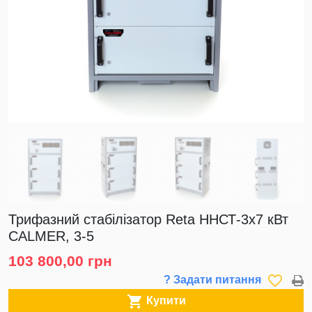
Трифазний стабілізатор Reta ННСТ-3х7 кВт
CALMER, 3-5
103 800,00 грн
favorite_border
? Задати питання

Купити