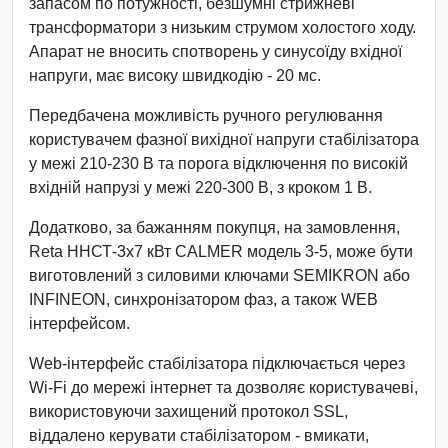
запасом по потужності, безшумні стрижневі
трансформатори з низьким струмом холостого ходу.
Апарат не вносить спотворень у синусоїду вхідної
напруги, має високу швидкодію - 20 мс.
Передбачена можливість ручного регулювання
користувачем фазної вихідної напруги стабілізатора
у межі 210-230 В та порога відключення по високій
вхідній напрузі у межі 220-300 В, з кроком 1 В.
Додатково, за бажанням покупця, на замовлення,
Reta ННСТ-3х7 кВт CALMER модель 3-5, може бути
виготовлений з силовими ключами SEMIKRON або
INFINEON, синхронізатором фаз, а також WEB
інтерфейсом.
Web-інтерфейс стабілізатора підключається через
Wi-Fi до мережі інтернет та дозволяє користувачеві,
використовуючи захищений протокол SSL,
віддалено керувати стабілізатором - вмикати,