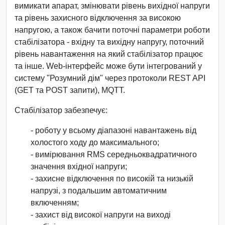
вимикати апарат, змінювати рівень вихідної напруги
та рівень захисного відключення за високою
напругою, а також бачити поточні параметри роботи
стабілізатора - вхідну та вихідну напругу, поточний
рівень навантаження на який стабілізатор працює
та інше. Web-інтерфейс може бути інтегрований у
систему "Розумний дім" через протоколи REST API
(GET та POST запити), MQTT.
Стабілізатор забезпечує:
- роботу у всьому діапазоні навантажень від
холостого ходу до максимального;
- вимірювання RMS середньоквадратичного
значення вхідної напруги;
- захисне відключення по високій та низькій
напрузі, з подальшим автоматичним
включенням;
- захист від високої напруги на виході