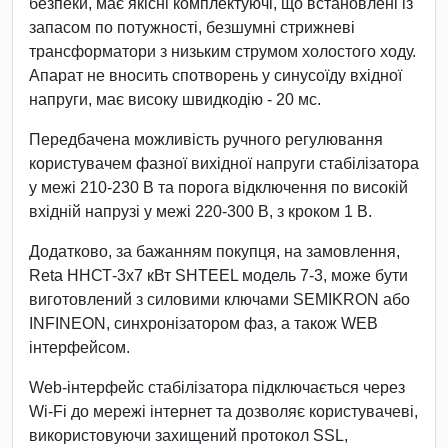
безпеки, має якісні комплектуючі, що встановлені із
запасом по потужності, безшумні стрижневі
трансформатори з низьким струмом холостого ходу.
Апарат не вносить спотворень у синусоїду вхідної
напруги, має високу швидкодію - 20 мс.
Передбачена можливість ручного регулювання
користувачем фазної вихідної напруги стабілізатора
у межі 210-230 В та порога відключення по високій
вхідній напрузі у межі 220-300 В, з кроком 1 В.
Додатково, за бажанням покупця, на замовлення,
Reta ННСТ-3х7 кВт SHTEEL модель 7-3, може бути
виготовлений з силовими ключами SEMIKRON або
INFINEON, синхронізатором фаз, а також WEB
інтерфейсом.
Web-інтерфейс стабілізатора підключається через
Wi-Fi до мережі інтернет та дозволяє користувачеві,
використовуючи захищений протокол SSL,