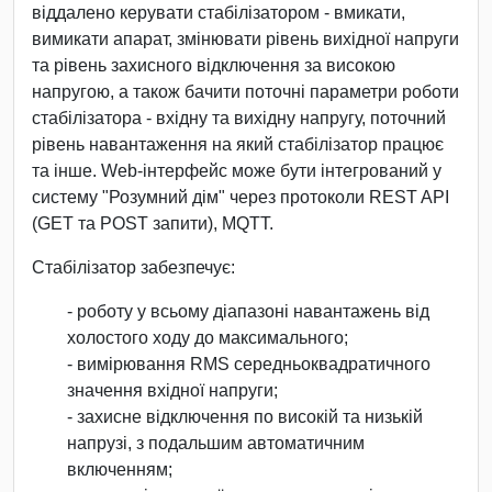
віддалено керувати стабілізатором - вмикати,
вимикати апарат, змінювати рівень вихідної напруги
та рівень захисного відключення за високою
напругою, а також бачити поточні параметри роботи
стабілізатора - вхідну та вихідну напругу, поточний
рівень навантаження на який стабілізатор працює
та інше. Web-інтерфейс може бути інтегрований у
систему "Розумний дім" через протоколи REST API
(GET та POST запити), MQTT.
Стабілізатор забезпечує:
- роботу у всьому діапазоні навантажень від
холостого ходу до максимального;
- вимірювання RMS середньоквадратичного
значення вхідної напруги;
- захисне відключення по високій та низькій
напрузі, з подальшим автоматичним
включенням;