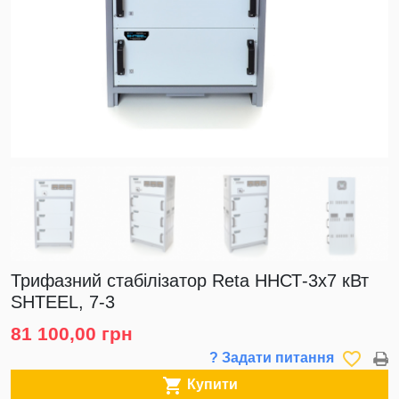
Трифазний стабілізатор Reta ННСТ-3х7 кВт
SHTEEL, 7-3
81 100,00 грн
favorite_border
? Задати питання

Купити