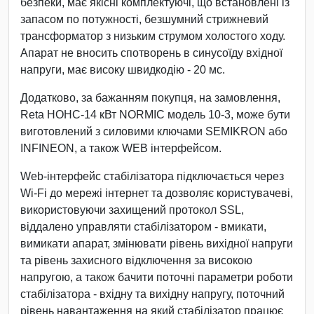
безпеки, має якісні комплектуючі, що встановлені із
запасом по потужності, безшумний стрижневий
трансформатор з низьким струмом холостого ходу.
Апарат не вносить спотворень в синусоїду вхідної
напруги, має високу швидкодію - 20 мс.
Додатково, за бажанням покупця, на замовлення,
Reta НОНС-14 кВт NORMIC модель 10-3, може бути
виготовлений з силовими ключами SEMIKRON або
INFINEON, а також WEB інтерфейсом.
Web-інтерфейс стабілізатора підключається через
Wi-Fi до мережі інтернет та дозволяє користувачеві,
використовуючи захищений протокол SSL,
віддалено управляти стабілізатором - вмикати,
вимикати апарат, змінювати рівень вихідної напруги
та рівень захисного відключення за високою
напругою, а також бачити поточні параметри роботи
стабілізатора - вхідну та вихідну напругу, поточний
рівень навантаження на який стабілізатор працює