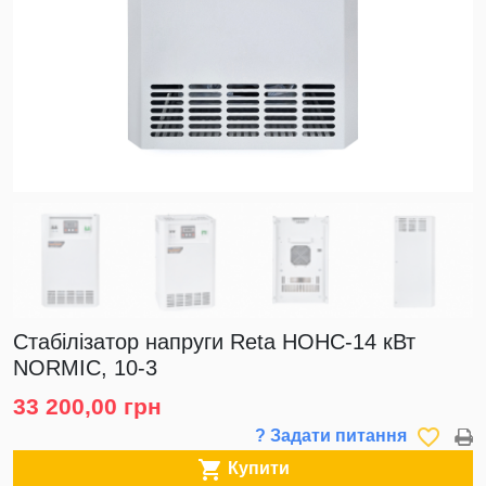
Стабілізатор напруги Reta НОНС-14 кВт
NORMIC, 10-3
33 200,00 грн
favorite_border
? Задати питання

Купити