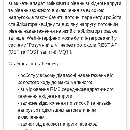
вимикати апарат, змінювати рівень вихідної напруги
та рівень захисного відключення за високою
напругою, а також бачити поточні параметри роботи
стабілізатора - вхідну та вихідну напругу, поточний
рівень навантаження на який стабілізатор працює
та інше. Web-інтерфейс може бути інтегрований у
систему "Розумний дім" через протоколи REST API
(GET та POST запити), MQTT.
Стабілізатор забезпечує:
- роботу у всьому діапазоні навантажень від
холостого ходу до максимального;
- вимірювання RMS середньоквадратичного
значення вхідної напруги;
- захисне відключення по високій та низькій
напрузі, з подальшим автоматичним
включенням;
- захист від високої напруги на виході