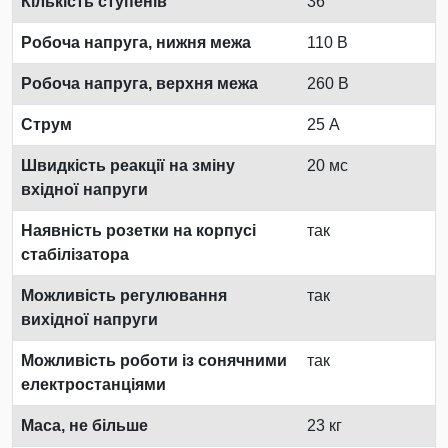
Кількість ступенів
36
Робоча напруга, нижня межа
110 В
Робоча напруга, верхня межа
260 В
Струм
25 А
Швидкість реакції на зміну
20 мс
вхідної напруги
Наявність розетки на корпусі
так
стабілізатора
Можливість регулювання
так
вихідної напруги
Можливість роботи із сонячними
так
електростанціями
Маса, не більше
23 кг