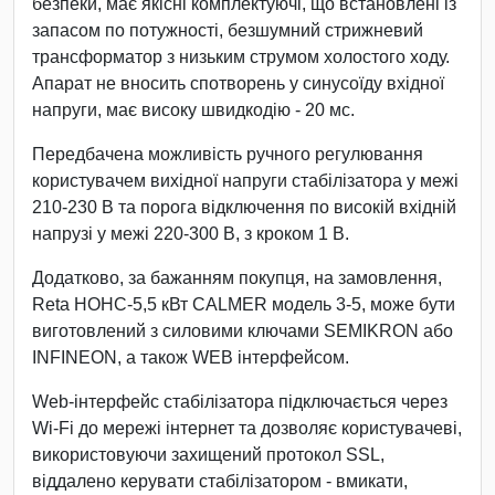
безпеки, має якісні комплектуючі, що встановлені із
запасом по потужності, безшумний стрижневий
трансформатор з низьким струмом холостого ходу.
Апарат не вносить спотворень у синусоїду вхідної
напруги, має високу швидкодію - 20 мс.
Передбачена можливість ручного регулювання
користувачем вихідної напруги стабілізатора у межі
210-230 В та порога відключення по високій вхідній
напрузі у межі 220-300 В, з кроком 1 В.
Додатково, за бажанням покупця, на замовлення,
Reta НОНС-5,5 кВт CALMER модель 3-5, може бути
виготовлений з силовими ключами SEMIKRON або
INFINEON, а також WEB інтерфейсом.
Web-інтерфейс стабілізатора підключається через
Wi-Fi до мережі інтернет та дозволяє користувачеві,
використовуючи захищений протокол SSL,
віддалено керувати стабілізатором - вмикати,