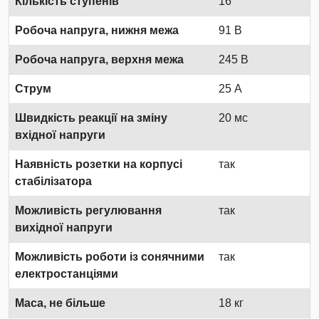
Кількість ступенів
16
Робоча напруга, нижня межа
91 В
Робоча напруга, верхня межа
245 В
Струм
25 А
Швидкість реакції на зміну
20 мс
вхідної напруги
Наявність розетки на корпусі
так
стабілізатора
Можливість регулювання
так
вихідної напруги
Можливість роботи із сонячними
так
електростанціями
Маса, не більше
18 кг