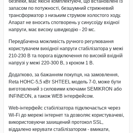
безпеки, має якісні комплектуючі, що встановлені із
запасом по потужності, безшумний стрижневий
трансформатор з низьким струмом холостого ходу.
Апарат не вносить спотворень у синусоїду вхідної
напруги, має високу швидкодію - 20 мс.
Передбачена можливість ручного регулювання
користувачем вихідної напруги стабілізатора у межі
210-230 В та порога відключення по високій вхідній
напрузі у межі 220-300 В, з кроком 1 В.
Додатково, за бажанням покупця, на замовлення,
Reta НОНС-5,5 кВт SHTEEL модель 7-0, може бути
виготовлений з силовими ключами SEMIKRON або
INFINEON, а також WEB інтерфейсом.
Web-інтерфейс стабілізатора підключається через
Wi-Fi до мережі інтернет та дозволяє користувачеві,
використовуючи захищений протокол SSL,
віддалено керувати стабілізатором - вмикати,