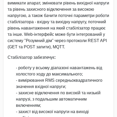
вимикати апарат, змінювати рівень вихідної напруги
та рівень захисного відключення за високою
напругою, а також бачити поточні параметри роботи
стабілізатора - вхідну та вихідну напругу, поточний
рівень навантаження на який стабілізатор працює
та інше. Web-інтерфейс може бути інтегрований у
систему "Розумний дім" через протоколи REST API
(GET та POST запити), MQTT.
Стабілізатор забезпечує:
- роботу у всьому діапазоні навантажень від
холостого ходу до максимального;
- вимірювання RMS середньоквадратичного
значення вхідної напруги;
- захисне відключення по високій та низькій
напрузі, з подальшим автоматичним
включенням;
- захист від високої напруги на виході