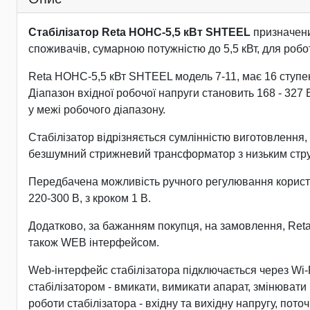
Стабілізатор Reta НОНС-5,5 кВт SHTEEL
призначени
споживачів, сумарною потужністю до 5,5 кВт, для робот
Reta НОНС-5,5 кВт SHTEEL модель 7-11, має 16 ступенів
Діапазон вхідної робочої напруги становить 168 - 327
у межі робочого діапазону.
Стабілізатор відрізняється сумлінністю виготовлення, 
безшумний стрижневий трансформатор з низьким струмо
Передбачена можливість ручного регулювання користува
220-300 В, з кроком 1 В.
Додатково, за бажанням покупця, на замовлення, Re
також WEB інтерфейсом.
Web-інтерфейс стабілізатора підключається через Wi-
стабілізатором - вмикати, вимикати апарат, змінювати
роботи стабілізатора - вхідну та вихідну напругу, по