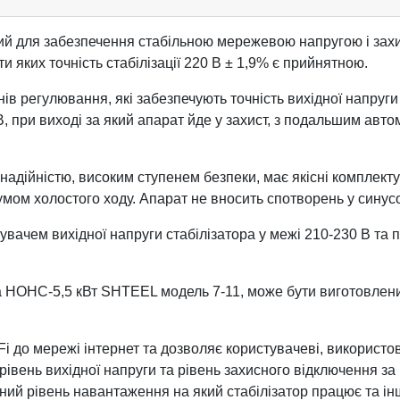
й для забезпечення стабільною мережевою напругою і захис
и яких точність стабілізації 220 В ± 1,9% є прийнятною.
 регулювання, які забезпечують точність вихідної напруги 22
 В, при виході за який апарат йде у захист, з подальшим ав
надійністю, високим ступенем безпеки, має якісні комплекту
м холостого ходу. Апарат не вносить спотворень у синусоїд
чем вихідної напруги стабілізатора у межі 210-230 В та по
ta НОНС-5,5 кВт SHTEEL модель 7-11, може бути виготовл
Fi до мережі інтернет та дозволяє користувачеві, викорис
 рівень вихідної напруги та рівень захисного відключення з
точний рівень навантаження на який стабілізатор працює та 