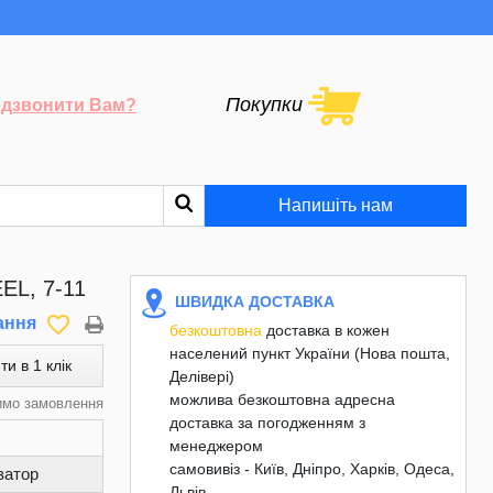
Покупки
дзвонити Вам?
Напишіть нам
EL, 7-11
ШВИДКА ДОСТАВКА
favorite_border
ання
безкоштовна
доставка в кожен
населений пункт України (Нова пошта,
ти в 1 клік
Делівері)
можлива безкоштовна адресна
имо замовлення
доставка за погодженням з
менеджером
самовивіз - Київ, Дніпро, Харків, Одеса,
затор
Львів