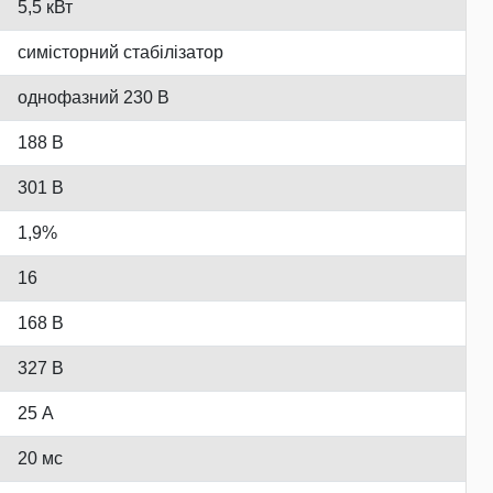
5,5 кВт
симісторний стабілізатор
однофазний 230 В
188 В
301 В
1,9%
16
168 В
327 В
25 А
20 мс