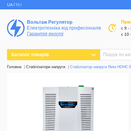
/
UA
RU
Пра
Вольтаж Регулятор
Електротехніка від професіоналів
с 9 -
Гарантія якості
с 10 
Каталог товарів
Головна
Стабілізатори напруги
Стабілізатор напруги Reta НОНС-5