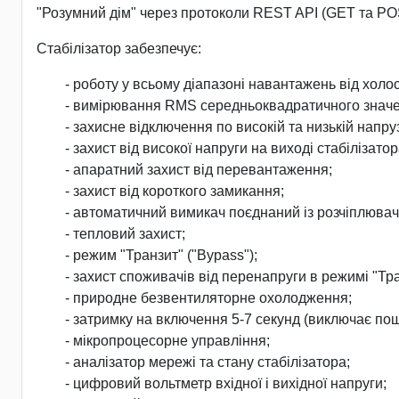
"Розумний дім" через протоколи REST API (GET та PO
Стабілізатор забезпечує:
- роботу у всьому діапазоні навантажень від холо
- вимірювання RMS середньоквадратичного значен
- захисне відключення по високій та низькій нап
- захист від високої напруги на виході стабілізатор
- апаратний захист від перевантаження;
- захист від короткого замикання;
- автоматичний вимикач поєднаний із розчіплювач
- тепловий захист;
- режим "Транзит" ("Bypass");
- захист споживачів від перенапруги в режимі "Тра
- природне безвентиляторне охолодження;
- затримку на включення 5-7 секунд (виключає п
- мікропроцесорне управління;
- аналізатор мережі та стану стабілізатора;
- цифровий вольтметр вхідної і вихідної напруги;