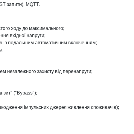
ST запити), MQTT.
стого ходу до максимального;
ня вхідної напруги;
рузі, з подальшим автоматичним включенням;
а;
ем незалежного захисту від перенапруги;
нзит" ("Bypass");
ошкодження імпульсних джерел живлення споживачів);