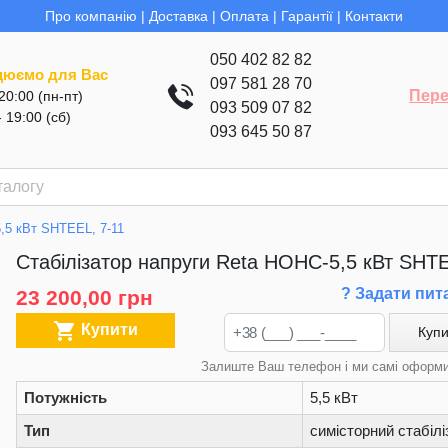
Про компанію
|
Доставка
|
Оплата
|
Гарантії
|
Контакти
050 402 82 82
цюємо для Вас
097 581 28 70
Пере
 20:00 (пн-пт)
093 509 07 82
- 19:00 (сб)
093 645 50 87
,5 кВт SHTEEL, 7-11
Стабілізатор напруги Reta НОНС-5,5 кВт SHTE
? Задати пит
23 200,00 грн

Купити
Купи
Залиште Ваш телефон і ми самі оформ
Потужність
5,5 кВт
Тип
симісторний стабілі