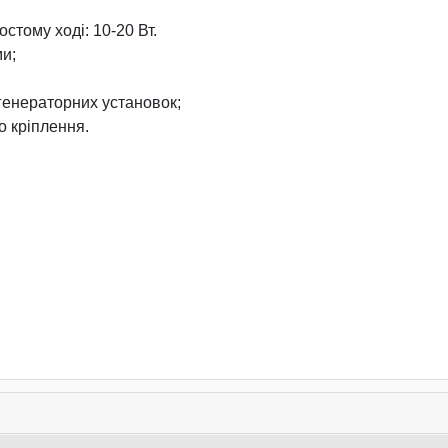
стому ході: 10-20 Вт.
ми;
 генераторних установок;
о кріплення.