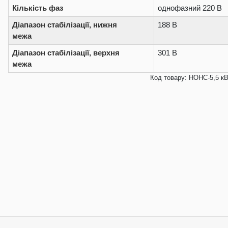
Кількість фаз
однофазний 220 В
Діапазон стабілізації, нижня
188 В
межа
Діапазон стабілізації, верхня
301 В
межа
Код товару: НОНС-5,5 к