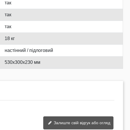
так
так
так
18 кг
настінний / підлоговий
530x300x230 мм
Залиште свій відгук або огляд