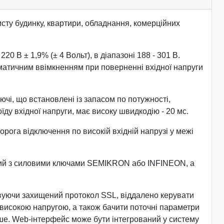
ту будинку, квартири, обладнання, комерційних
0 В ± 1,9% (± 4 Вольт), в діапазоні 188 - 301 В.
томатичним ввімкненням при поверненні вхідної напруги
ючі, що встановлені із запасом по потужності,
у вхідної напруги, має високу швидкодію - 20 мс.
рога відключення по високій вхідній напрузі у межі
ений з силовими ключами SEMIKRON або INFINEON, а
товуючи захищений протокол SSL, віддалено керувати
а високою напругою, а також бачити поточні параметри
інше. Web-інтерфейс може бути інтегрований у систему