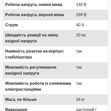
Робоча напруга, нижня межа
140 В
Робоча напруга, верхня межа
299 В
Струм
40 А
Швидкість реакції на зміну
20 мс
вхідної напруги
Наявність розетки на корпусі
так
стабілізатора
Можливість регулювання
так
вихідної напруги
Можливість роботи із сонячними
так
електростанціями
Маса, не більше
26 кг
Виконання
настінний /