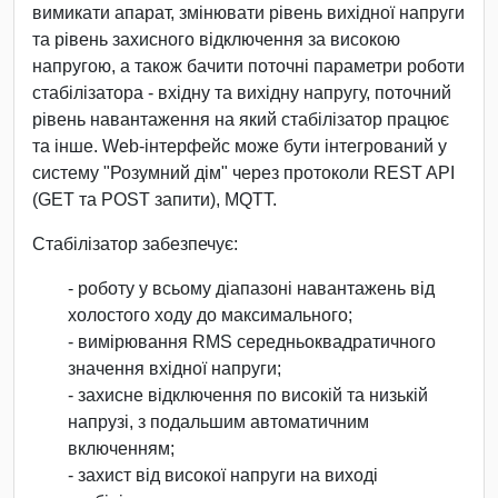
вимикати апарат, змінювати рівень вихідної напруги
та рівень захисного відключення за високою
напругою, а також бачити поточні параметри роботи
стабілізатора - вхідну та вихідну напругу, поточний
рівень навантаження на який стабілізатор працює
та інше. Web-інтерфейс може бути інтегрований у
систему "Розумний дім" через протоколи REST API
(GET та POST запити), MQTT.
Стабілізатор забезпечує:
- роботу у всьому діапазоні навантажень від
холостого ходу до максимального;
- вимірювання RMS середньоквадратичного
значення вхідної напруги;
- захисне відключення по високій та низькій
напрузі, з подальшим автоматичним
включенням;
- захист від високої напруги на виході