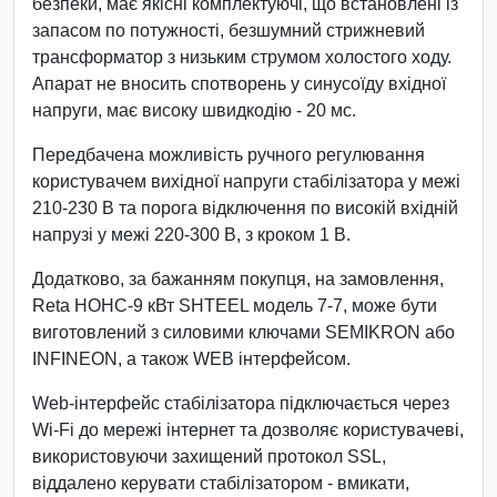
безпеки, має якісні комплектуючі, що встановлені із
запасом по потужності, безшумний стрижневий
трансформатор з низьким струмом холостого ходу.
Апарат не вносить спотворень у синусоїду вхідної
напруги, має високу швидкодію - 20 мс.
Передбачена можливість ручного регулювання
користувачем вихідної напруги стабілізатора у межі
210-230 В та порога відключення по високій вхідній
напрузі у межі 220-300 В, з кроком 1 В.
Додатково, за бажанням покупця, на замовлення,
Reta НОНС-9 кВт SHTEEL модель 7-7, може бути
виготовлений з силовими ключами SEMIKRON або
INFINEON, а також WEB інтерфейсом.
Web-інтерфейс стабілізатора підключається через
Wi-Fi до мережі інтернет та дозволяє користувачеві,
використовуючи захищений протокол SSL,
віддалено керувати стабілізатором - вмикати,