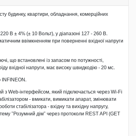
ту будинку, квартири, обладнання, комерційних
0 В ± 4% (± 10 Вольт), у діапазоні 127 - 260 В.
томатичним ввімкненням при поверненні вхідної напруги
ючі, що встановлені із запасом по потужності,
у вхідної напруги, має високу швидкодію - 20 мс.
о INFINEON.
 з Web-інтерфейсом, який підключається через Wi-Fi
білізатором - вмикати, вимикати апарат, змінювати
боти стабілізатора - вхідну та вихідну напругу,
стему "Розумний дім" через протоколи REST API (GET