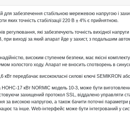
 для забезпечення стабільною мережевою напругою і захис
ти яких точність стабілізації 220 В ± 4% є прийнятною.
регулювання, які забезпечують точність вихідної напруги 22
 В, при виході за який апарат йде у захист, з подальшим ав
надійністю, високим ступенем безпеки, має якісні комплекту
м холостого ходу. Апарат не вносить спотворень в синусоїд
7,6 кВт передбачає висококласні силові ключі SEMIKRON аб
a НОНС-17 кВт NORMIC модель 10-3, може бути виготовлений
истовуючи захищений протокол SSL, віддалено управляти ста
ня за високою напругою, а також бачити поточні параметри ро
рацює та інше. Web-інтерфейс може бути інтегрований у си