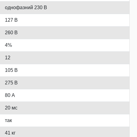
однофазний 230 В
127 В
260 В
4%
12
105 В
275 В
80 А
20 мс
так
41 кг