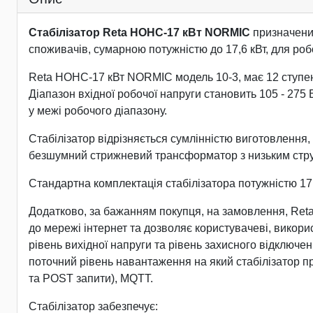
Стабілізатор Reta НОНС-17 кВт NORMIC
призначений
споживачів, сумарною потужністю до 17,6 кВт, для робо
Reta НОНС-17 кВт NORMIC модель 10-3, має 12 ступенів 
Діапазон вхідної робочої напруги становить 105 - 275
у межі робочого діапазону.
Стабілізатор відрізняється сумлінністю виготовлення, 
безшумний стрижневий трансформатор з низьким струмо
Стандартна комплектація стабілізатора потужністю 1
Додатково, за бажанням покупця, на замовлення, Ret
до мережі інтернет та дозволяє користувачеві, викор
рівень вихідної напруги та рівень захисного відключен
поточний рівень навантаження на який стабілізатор п
та POST запити), MQTT.
Стабілізатор забезпечує: