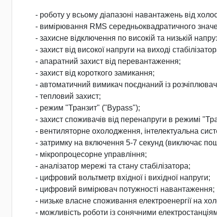
- роботу у всьому діапазоні навантажень від холо
- вимірювання RMS середньоквадратичного значен
- захисне відключення по високій та низькій нап
- захист від високої напруги на виході стабілізатор
- апаратний захист від перевантаження;
- захист від короткого замикання;
- автоматичний вимикач поєднаний із розчіплювач
- тепловий захист;
- режим "Транзит" ("Bypass");
- захист споживачів від перенапруги в режимі "Тра
- вентиляторне охолодження, інтелектуальна сист
- затримку на включення 5-7 секунд (виключає п
- мікропроцесорне управління;
- аналізатор мережі та стану стабілізатора;
- цифровий вольтметр вхідної і вихідної напруги;
- цифровий вимірювач потужності навантаження;
- низьке власне споживання електроенергії на холо
- можливість роботи із сонячними електростанція