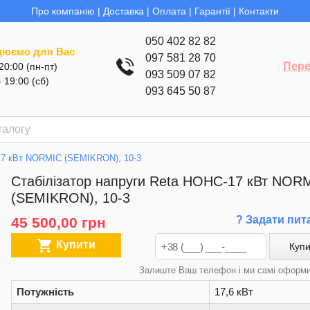
Про компанію
|
Доставка
|
Оплата
|
Гарантії
|
Контакти
050 402 82 82
цюємо для Вас
097 581 28 70
Пере
 20:00 (пн-пт)
093 509 07 82
- 19:00 (сб)
093 645 50 87
-17 кВт NORMIC (SEMIKRON), 10-3
Стабілізатор напруги Reta НОНС-17 кВт NOR
(SEMIKRON), 10-3
? Задати пит
45 500,00 грн

Купити
Купи
Залиште Ваш телефон і ми самі оформ
Потужність
17,6 кВт