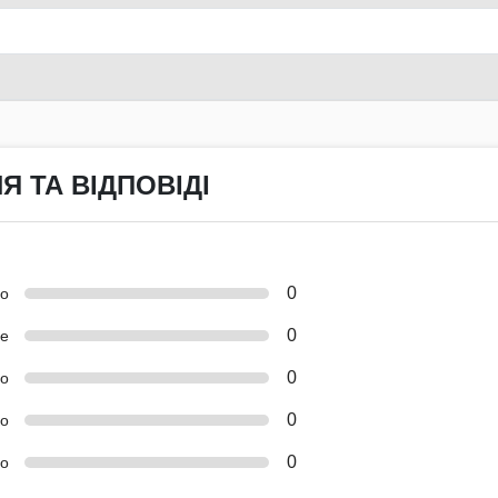
Я ТА ВІДПОВІДІ
0
но
0
е
0
о
0
ко
0
о