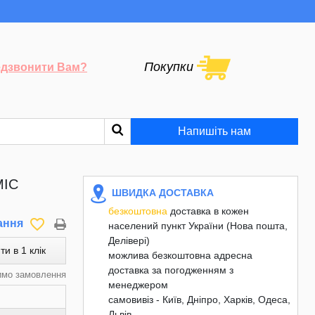
Покупки
дзвонити Вам?
Напишіть нам
MIC
ШВИДКА ДОСТАВКА
безкоштовна
доставка в кожен
favorite_border
ання
населений пункт України (Нова пошта,
Делівері)
ти в 1 клік
можлива безкоштовна адресна
доставка за погодженням з
имо замовлення
менеджером
самовивіз - Київ, Дніпро, Харків, Одеса,
Львів