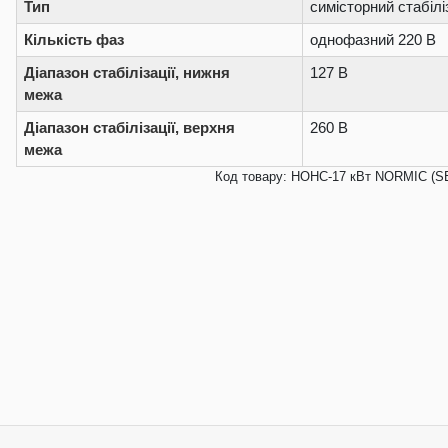
Тип
симісторний стабілі
Кількість фаз
однофазний 220 В
Діапазон стабілізації, нижня
127 В
межа
Діапазон стабілізації, верхня
260 В
межа
Код товару: НОНС-17 кВт NORMIC (S