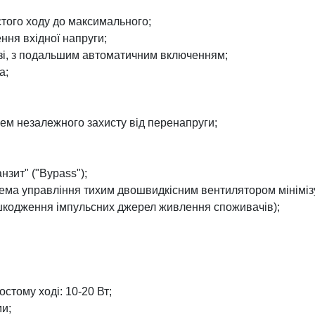
стого ходу до максимального;
ня вхідної напруги;
рузі, з подальшим автоматичним включенням;
а;
ем незалежного захисту від перенапруги;
нзит" ("Bypass");
ема управління тихим двошвидкісним вентилятором мінімізу
ошкодження імпульсних джерел живлення споживачів);
стому ході: 10-20 Вт;
ми;