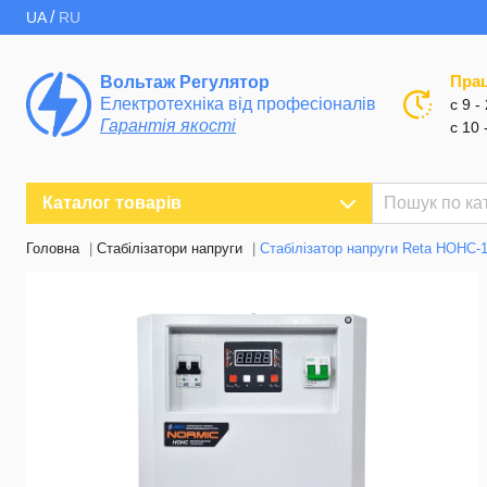
/
UA
RU
Пра
Вольтаж Регулятор
Електротехніка від професіоналів
с 9 -
Гарантія якості
с 10 
Каталог товарів
Головна
Стабілізатори напруги
Стабілізатор напруги Reta НОНС