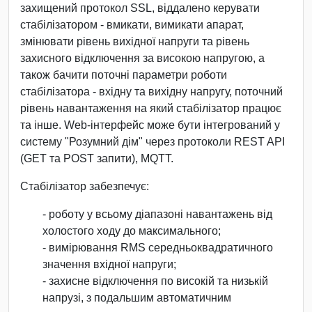
захищений протокол SSL, віддалено керувати
стабілізатором - вмикати, вимикати апарат,
змінювати рівень вихідної напруги та рівень
захисного відключення за високою напругою, а
також бачити поточні параметри роботи
стабілізатора - вхідну та вихідну напругу, поточний
рівень навантаження на який стабілізатор працює
та інше. Web-інтерфейс може бути інтегрований у
систему "Розумний дім" через протоколи REST API
(GET та POST запити), MQTT.
Стабілізатор забезпечує:
- роботу у всьому діапазоні навантажень від
холостого ходу до максимального;
- вимірювання RMS середньоквадратичного
значення вхідної напруги;
- захисне відключення по високій та низькій
напрузі, з подальшим автоматичним