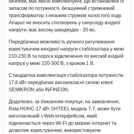
безпеки, має якісні комплектуючі, що встановлені із
запасом по потужності, безшумний стрижневий
трансформатор з низьким струмом холостого ходу.
Апарат не вносить спотворень у синусоїду вхідної
напруги, має високу швидкодію - 20 мс.
Передбачена можливість ручного регулювання
користувачем вихідної напруги стабілізатора у межі
210-230 В та порога відключення по високій вхідній
напрузі у межі 220-300 В, з кроком 1 В.
Стандартна комплектація стабілізатора потужністю
17,6 кВт передбачає висококласні силові ключі
SEMIKRON або INFINEON.
Додатково, за бажанням покупця, на замовлення,
Reta НОНС-17 кВт SHTEEL модель 7-7, може бути
виготовлений з Web-інтерфейсом, який
підключається через Wi-Fi до мережі інтернет та
дозволяє користувачеві, використовуючи