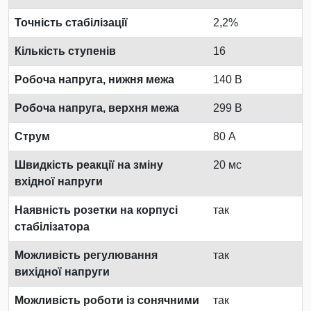
Точність стабілізації
2,2%
Кількість ступенів
16
Робоча напруга, нижня межа
140 В
Робоча напруга, верхня межа
299 В
Струм
80 А
Швидкість реакції на зміну
20 мс
вхідної напруги
Наявність розетки на корпусі
так
стабілізатора
Можливість регулювання
так
вихідної напруги
Можливість роботи із сонячними
так