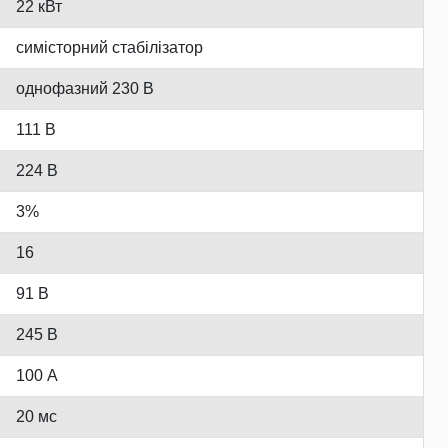
22 кВт
симісторний стабілізатор
однофазний 230 В
111 В
224 В
3%
16
91 В
245 В
100 А
20 мс