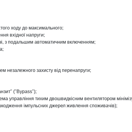
стого ходу до максимального;
ня вхідної напруги;
рузі, з подальшим автоматичним включенням;
а;
ем незалежного захисту від перенапруги;
нзит" ("Bypass");
ема управління тихим двошвидкісним вентилятором мінімізу
ошкодження імпульсних джерел живлення споживачів);