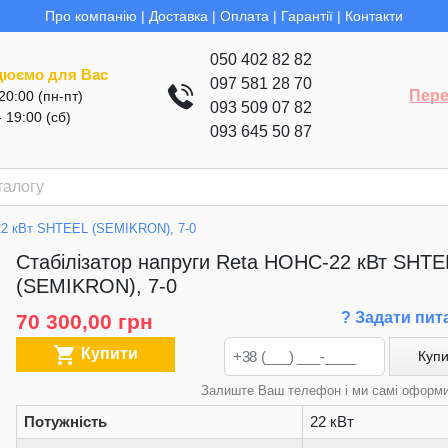
Про компанію
|
Доставка
|
Оплата
|
Гарантії
|
Контакти
050 402 82 82
цюємо для Вас
097 581 28 70
Пере
 20:00 (пн-пт)
093 509 07 82
- 19:00 (сб)
093 645 50 87
-22 кВт SHTEEL (SEMIKRON), 7-0
Стабілізатор напруги Reta НОНС-22 кВт SHTE
(SEMIKRON), 7-0
? Задати пит
70 300,00 грн

Купити
Купи
Залиште Ваш телефон і ми самі оформ
Потужність
22 кВт