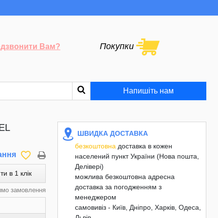
Покупки
дзвонити Вам?
Напишіть нам
EL
ШВИДКА ДОСТАВКА
безкоштовна
доставка в кожен
favorite_border
ання
населений пункт України (Нова пошта,
Делівері)
ти в 1 клік
можлива безкоштовна адресна
доставка за погодженням з
имо замовлення
менеджером
самовивіз - Київ, Дніпро, Харків, Одеса,
Львів