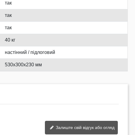
так
так
так
40 кг
настінний / підлоговий
530x300x230 мм
Залиште свій відгук або огляд