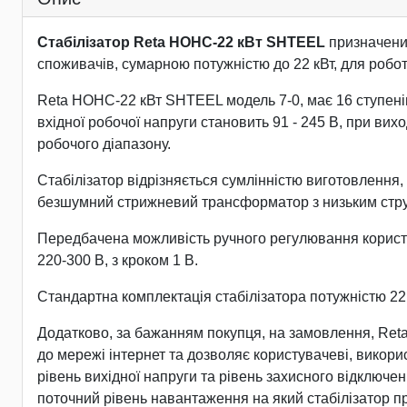
Стабілізатор Reta НОНС-22 кВт SHTEEL
призначени
споживачів, сумарною потужністю до 22 кВт, для роботи
Reta НОНС-22 кВт SHTEEL модель 7-0, має 16 ступенів р
вхідної робочої напруги становить 91 - 245 В, при ви
робочого діапазону.
Стабілізатор відрізняється сумлінністю виготовлення, 
безшумний стрижневий трансформатор з низьким струмо
Передбачена можливість ручного регулювання користува
220-300 В, з кроком 1 В.
Стандартна комплектація стабілізатора потужністю 2
Додатково, за бажанням покупця, на замовлення, Ret
до мережі інтернет та дозволяє користувачеві, викор
рівень вихідної напруги та рівень захисного відключен
поточний рівень навантаження на який стабілізатор п