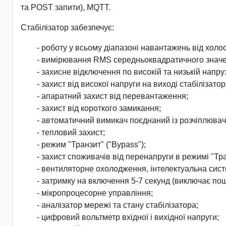
та POST запити), MQTT.
Стабілізатор забезпечує:
- роботу у всьому діапазоні навантажень від холо
- вимірювання RMS середньоквадратичного значен
- захисне відключення по високій та низькій нап
- захист від високої напруги на виході стабілізатор
- апаратний захист від перевантаження;
- захист від короткого замикання;
- автоматичний вимикач поєднаний із розчіплювач
- тепловий захист;
- режим "Транзит" ("Bypass");
- захист споживачів від перенапруги в режимі "Тра
- вентиляторне охолодження, інтелектуальна сист
- затримку на включення 5-7 секунд (виключає п
- мікропроцесорне управління;
- аналізатор мережі та стану стабілізатора;
- цифровий вольтметр вхідної і вихідної напруги;