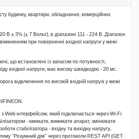
ту будинку, квартири, обладнання, комерційних
В ± 3% (± 7 Вольт), в діапазоні 111 - 224 В. Діапазон
ввімкненням при поверненні вхідної напруги у межі
ючі, що встановлені із запасом по потужності,
у вхідної напруги, має високу швидкодію - 20 мс.
рога відключення по високій вхідній напрузі у межі
 INFINEON.
з Web-інтерфейсом, який підключається через Wi-Fi
ілізатором - вмикати, вимикати апарат, змінювати
боти стабілізатора - вхідну та вихідну напругу,
стему "Розумний дім" через протоколи REST API (GET