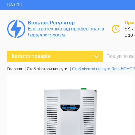
/
UA
RU
Пра
Вольтаж Регулятор
Електротехніка від професіоналів
с 9 -
Гарантія якості
с 10 
Каталог товарів
Головна
Стабілізатори напруги
Стабілізатор напруги Reta НОНС