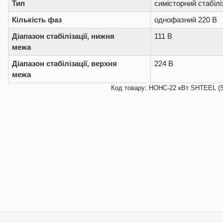
Тип
симісторний стабілі
Кількість фаз
однофазний 220 В
Діапазон стабілізації, нижня
111 В
межа
Діапазон стабілізації, верхня
224 В
межа
Код товару: НОНС-22 кВт SHTEEL (