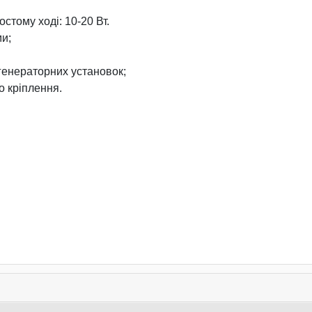
стому ході: 10-20 Вт.
ми;
 генераторних установок;
о кріплення.