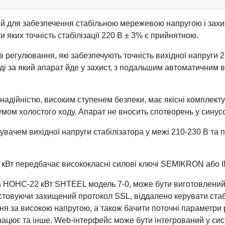
й для забезпечення стабільною мережевою напругою і захис
 яких точність стабілізації 220 В ± 3% є прийнятною.
егулювання, які забезпечують точність вихідної напруги 220 
ході за який апарат йде у захист, з подальшим автоматичним 
надійністю, високим ступенем безпеки, має якісні комплекту
м холостого ходу. Апарат не вносить спотворень у синусоїд
чем вихідної напруги стабілізатора у межі 210-230 В та по
2 кВт передбачає висококласні силові ключі SEMIKRON або
a НОНС-22 кВт SHTEEL модель 7-0, може бути виготовлений 
истовуючи захищений протокол SSL, віддалено керувати стаб
ня за високою напругою, а також бачити поточні параметри ро
рацює та інше. Web-інтерфейс може бути інтегрований у си