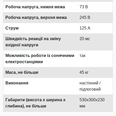
Робоча напруга, нижня межа
73 В
Робоча напруга, верхня межа
245 В
Струм
125 А
Швидкість реакції на зміну
20 мс
вхідної напруги
Можливість роботи із сонячними
так
електростанціями
Маса, не більше
45 кг
Виконання
настінний /
підлоговий
Габарити (висота х ширина х
530x300x230
глибина), не більше
мм