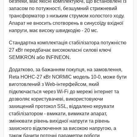
безпеки, має якісні комплектуючі, що встановлені із
запасом по потужності, безшумний стрижневий
трансформатор з низьким струмом холостого ходу.
Апарат не вносить спотворень в синусоїду вхідної
напруги, має високу швидкодію - 20 мс.
Стандартна комплектація стабілізатора потужністю
27 кВт передбачає висококласні силові ключі
SEMIKRON або INFINEON.
Додатково, за бажанням покупця, на замовлення,
Reta НОНС-27 кВт NORMIC модель 10-0, може бути
виготовлений з Web-інтерфейсом, який
підключається через Wi-Fi до мережі інтернет та
дозволяє користувачеві, використовуючи
захищений протокол SSL, віддалено керувати
стабілізатором - вмикати, вимикати апарат,
змінювати рівень вихідної напруги та рівень
захисного відключення за високою напругою, а
також бачити поточні параметри роботи