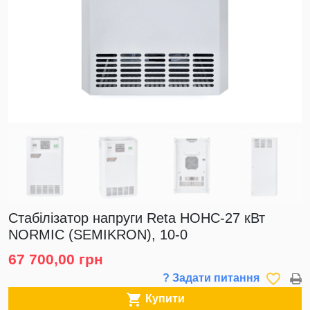
Стабілізатор напруги Reta НОНС-27 кВт
NORMIC (SEMIKRON), 10-0
67 700,00 грн
favorite_border
? Задати питання

Купити