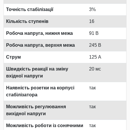
Точність стабілізації
3%
Кількість ступенів
16
Робоча напруга, нижня межа
91 В
Робоча напруга, верхня межа
245 В
Струм
125 А
Швидкість реакції на зміну
20 мс
вхідної напруги
Наявність розетки на корпусі
так
стабілізатора
Можливість регулювання
так
вихідної напруги
Можливість роботи із сонячними
так