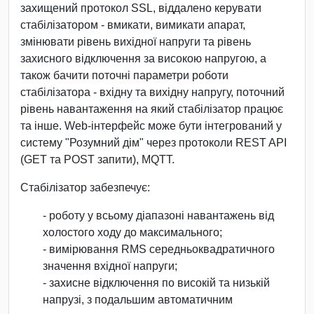
захищений протокол SSL, віддалено керувати
стабілізатором - вмикати, вимикати апарат,
змінювати рівень вихідної напруги та рівень
захисного відключення за високою напругою, а
також бачити поточні параметри роботи
стабілізатора - вхідну та вихідну напругу, поточний
рівень навантаження на який стабілізатор працює
та інше. Web-інтерфейс може бути інтегрований у
систему "Розумний дім" через протоколи REST API
(GET та POST запити), MQTT.
Стабілізатор забезпечує:
- роботу у всьому діапазоні навантажень від
холостого ходу до максимального;
- вимірювання RMS середньоквадратичного
значення вхідної напруги;
- захисне відключення по високій та низькій
напрузі, з подальшим автоматичним