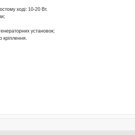
стому ході: 10-20 Вт.
ми;
 генераторних установок;
о кріплення.