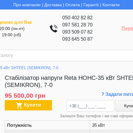
Про компанію
|
Доставка
|
Оплата
|
Гарантії
|
Контакти
050 402 82 82
цюємо для Вас
097 581 28 70
Пере
 20:00 (пн-пт)
093 509 07 82
- 19:00 (сб)
093 645 50 87
-35 кВт SHTEEL (SEMIKRON), 7-0
Стабілізатор напруги Reta НОНС-35 кВт SHTE
(SEMIKRON), 7-0
? Задати пит
95 500,00 грн

Купити
Купи
Залиште Ваш телефон і ми самі оформ
Потужність
35 кВт