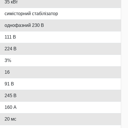
35 кВт
симісторний стабілізатор
однофазний 230 В
111 В
224 В
3%
16
91 В
245 В
160 А
20 мс