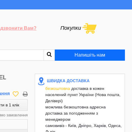
Покупки
дзвонити Вам?
Напишіть нам
EL
ШВИДКА ДОСТАВКА
безкоштовна
доставка в кожен
favorite_border
ання
населений пункт України (Нова пошта,
Делівері)
ти в 1 клік
можлива безкоштовна адресна
доставка за погодженням з
имо замовлення
менеджером
самовивіз - Київ, Дніпро, Харків, Одеса,
Львів