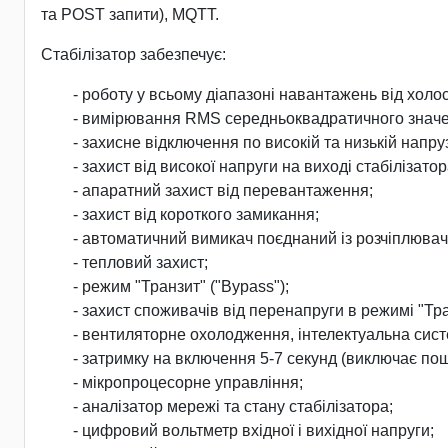
та POST запити), MQTT.
Стабілізатор забезпечує:
- роботу у всьому діапазоні навантажень від холо
- вимірювання RMS середньоквадратичного значен
- захисне відключення по високій та низькій нап
- захист від високої напруги на виході стабілізатор
- апаратний захист від перевантаження;
- захист від короткого замикання;
- автоматичний вимикач поєднаний із розчіплювач
- тепловий захист;
- режим "Транзит" ("Bypass");
- захист споживачів від перенапруги в режимі "Тра
- вентиляторне охолодження, інтелектуальна сист
- затримку на включення 5-7 секунд (виключає п
- мікропроцесорне управління;
- аналізатор мережі та стану стабілізатора;
- цифровий вольтметр вхідної і вихідної напруги;