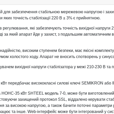
й для забезпечення стабільною мережевою напругою і захис
 яких точність стабілізації 220 В ± 3% є прийнятною.
егулювання, які забезпечують точність вихідної напруги 220 
ході за який апарат йде у захист, з подальшим автоматичним 
надійністю, високим ступенем безпеки, має якісні комплекту
м холостого ходу. Апарат не вносить спотворень у синусоїд
чем вихідної напруги стабілізатора у межі 210-230 В та по
5 кВт передбачає висококласні силові ключі SEMIKRON або
a НОНС-35 кВт SHTEEL модель 7-0, може бути виготовлений 
истовуючи захищений протокол SSL, віддалено керувати стаб
ня за високою напругою, а також бачити поточні параметри ро
рацює та інше. Web-інтерфейс може бути інтегрований у си