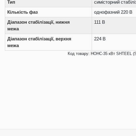
Тип
симісторний стабілі
Кількість фаз
однофазний 220 В
Діапазон стабілізації, нижня
111 В
межа
Діапазон стабілізації, верхня
224 В
межа
Код товару: НОНС-35 кВт SHTEEL (