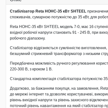
Стабілізатор Reta НОНС-35 кВт SHTEEL
призначени
споживачів, сумарною потужністю до 35 кВт, для роботи
Reta НОНС-35 кВт SHTEEL модель 7-0, має 16 ступенів р
вхідної робочої напруги становить 91 - 245 В, при ви
робочого діапазону.
Стабілізатор відрізняється сумлінністю виготовлення, 
безшумний стрижневий трансформатор з низьким струмо
Передбачена можливість ручного регулювання користува
220-300 В, з кроком 1 В.
Стандартна комплектація стабілізатора потужністю 3
Додатково, за бажанням покупця, на замовлення, Ret
до мережі інтернет та дозволяє користувачеві, викор
рівень вихідної напруги та рівень захисного відключен
поточний рівень навантаження на який стабілізатор п