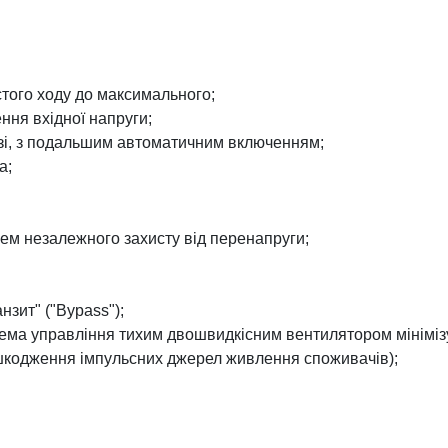
стого ходу до максимального;
ня вхідної напруги;
рузі, з подальшим автоматичним включенням;
а;
ем незалежного захисту від перенапруги;
нзит" ("Bypass");
ема управління тихим двошвидкісним вентилятором мінімізу
ошкодження імпульсних джерел живлення споживачів);