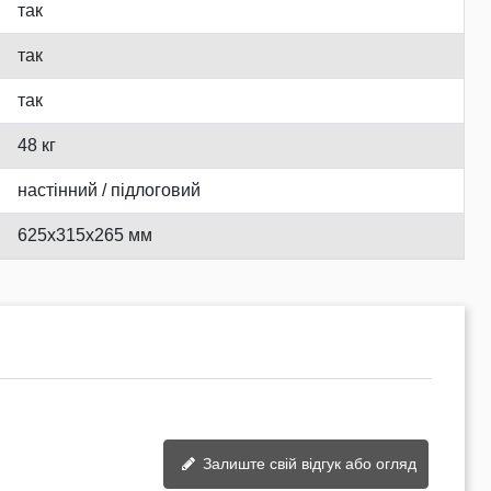
так
так
так
48 кг
настінний / підлоговий
625x315x265 мм
Залиште свій відгук або огляд