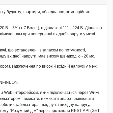
ту будинку, квартири, обладнання, комерційних
В ± 3% (± 7 Вольт), в діапазоні 111 - 224 В. Діапазон
ввімкненням при поверненні вхідної напруги у межі
ючі, що встановлені із запасом по потужності,
у вхідної напруги, має високу швидкодію - 20 мс.
рога відключення по високій вхідній напрузі у межі
 INFINEON.
з Web-інтерфейсом, який підключається через Wi-Fi
ілізатором - вмикати, вимикати апарат, змінювати
боти стабілізатора - вхідну та вихідну напругу,
стему "Розумний дім" через протоколи REST API (GET