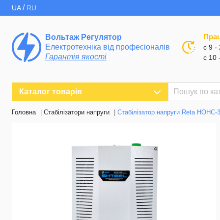
/
UA
RU
Пра
Вольтаж Регулятор
Електротехніка від професіоналів
с 9 -
Гарантія якості
с 10 
Каталог товарів
Головна
Стабілізатори напруги
Стабілізатор напруги Reta НОНС